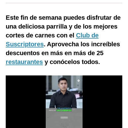
Moda
Este fin de semana puedes disfrutar de
Estilos
una deliciosa parrilla y de los mejores
Mundo
cortes de carnes con el
Club de
EEUU
Suscriptores
. Aprovecha los increíbles
descuentos en más en más de 25
México
restaurantes
y conócelos todos.
España
Internacional
Tecnología
Club del Suscriptor
Mix
G de Gestión