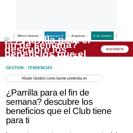
Últimas Noticias
Empresas G
Empresas
G de Gestión
Finanzas
Lo último
Peru Quiosco
SUSCRÍBETE
Portada
GESTION
>
TENDENCIAS
Empresas
Añadir
Gestión
como fuente preferida en
Management & Empleo
¿Parrilla para el fin de
Economía
semana? descubre los
beneficios que el Club tiene
Mercados
para ti
Perú
Política