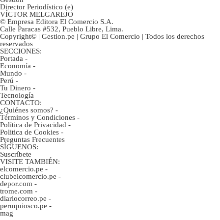
Director Periodístico (e)
VÍCTOR MELGAREJO
© Empresa Editora El Comercio S.A.
Calle Paracas #532, Pueblo Libre, Lima.
Copyright© | Gestion.pe | Grupo El Comercio | Todos los derechos
reservados
SECCIONES:
Portada
-
Economía
-
Mundo
-
Perú
-
Tu Dinero
-
Tecnología
CONTACTO:
¿Quiénes somos?
-
Términos y Condiciones
-
Política de Privacidad
-
Politica de Cookies
-
Preguntas Frecuentes
SÍGUENOS:
Suscríbete
VISITE TAMBIÉN:
elcomercio.pe
-
clubelcomercio.pe
-
depor.com
-
trome.com
-
diariocorreo.pe
-
peruquiosco.pe
-
mag