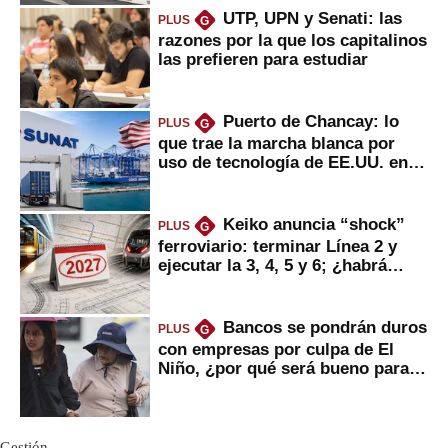
UTP, UPN y Senati: las
PLUS
G
razones por la que los capitalinos
las prefieren para estudiar
Puerto de Chancay: lo
PLUS
G
que trae la marcha blanca por
uso de tecnología de EE.UU. en
mercancías
Keiko anuncia “shock”
PLUS
G
ferroviario: terminar Línea 2 y
ejecutar la 3, 4, 5 y 6; ¿habrá
avances?
Bancos se pondrán duros
PLUS
G
con empresas por culpa de El
Niño, ¿por qué será bueno para
ahorristas?
Gestión