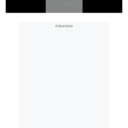
Notas Contratadas
Podcast
Gestión TV
Videos
Fotogalerías
gestion.pe
¿quiénes
Somos?
Términos
Y
Condiciones
Política
De
Privacidad