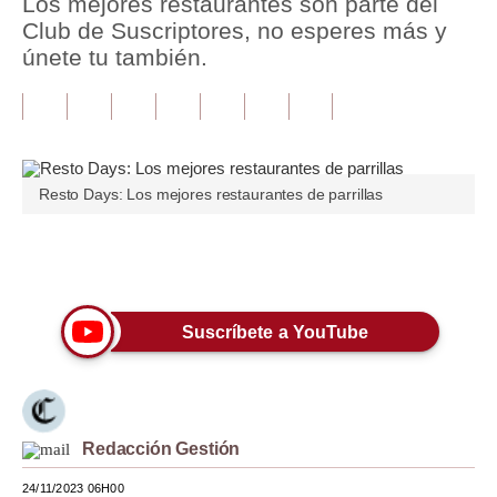
Los mejores restaurantes son parte del
Club de Suscriptores, no esperes más y
Tu Dinero
únete tu también.
Finanzas Personales
Inmobiliarias
Plus G
Resto Days: Los mejores restaurantes de parrillas
Opinión
Editorial
Únete a nuestro canal
Pregunta de hoy
Suscríbete a YouTube
Blogs
Tendencias
Lujo
Redacción Gestión
Viajes
24/11/2023 06H00