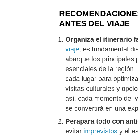
Podcast
RECOMENDACIONES
Gestión TV
ANTES DEL VIAJE
Videos
Organiza el itinerario f
Fotogalerías
viaje
, es fundamental dis
abarque los principales p
esenciales de la región.
gestion.pe
cada lugar para optimizar
¿quiénes
Somos?
visitas culturales y opci
Términos
así, cada momento del v
Y
Condiciones
se convertirá en una ex
Política
De
Perapara todo con anti
Privacidad
evitar
imprevistos
y el e
Politica