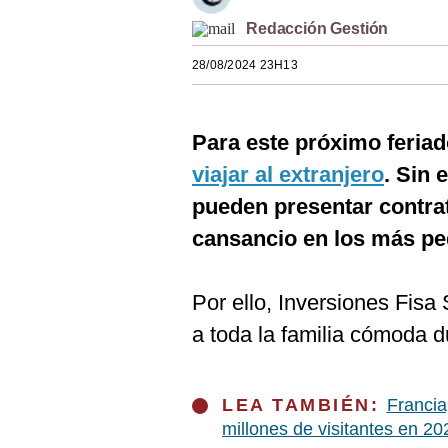
Estilos
Redacción Gestión
Mundo
28/08/2024 23H13
EEUU
Para este próximo feriad
México
viajar al extranjero
. Sin 
España
pueden presentar contra
Internacional
cansancio en los más p
Tecnología
Por ello, Inversiones Fisa
Club del Suscriptor
a toda la familia cómoda du
Mix
G de Gestión
LEA TAMBIÉN:
Francia
Notas Contratadas
millones de visitantes en 20