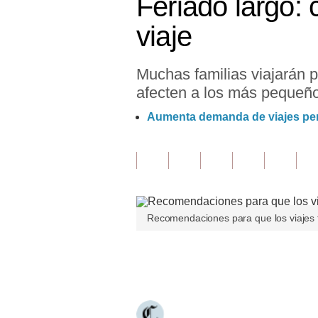
Feriado largo:
Finanzas Personales
viaje
Inmobiliarias
Muchas familias viajarán p
Plus G
afecten a los más pequeñ
Opinión
Aumenta demanda de viajes per
Editorial
Pregunta de hoy
Blogs
Recomendaciones para que los viajes f
Tendencias
Lujo
Únete a nuestro canal
Viajes
Moda