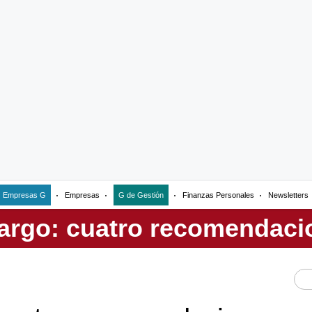
Empresas G
Empresas
G de Gestión
Finanzas Personales
Newsletters