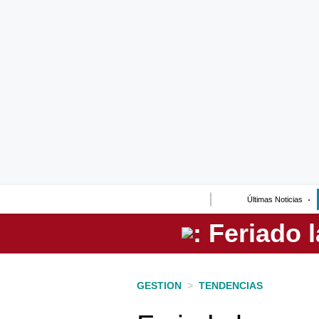
Lo último
Peru Quiosco
Portada
Empresas
Management & Empleo
Economía
Últimas Noticias
Mercados
Perú
Política
GESTION
>
TENDENCIAS
Tu Dinero