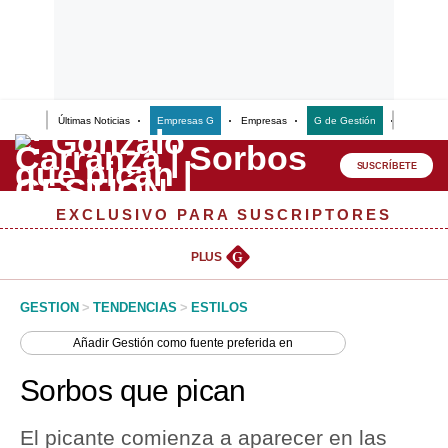
Últimas Noticias
Empresas G
Empresas
G de Gestión
Finanzas
Lo último
Peru Quiosco
SUSCRÍBETE
Portada
EXCLUSIVO PARA SUSCRIPTORES
Empresas
PLUS
G
Management & Empleo
GESTION
>
TENDENCIAS
>
ESTILOS
Economía
Añadir
Gestión
como fuente preferida en
Mercados
Sorbos que pican
Perú
El picante comienza a aparecer en las
Política