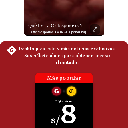
Notas Contratadas
Podcast
La Verdadera Razón Por La Que China Apoya A Irán | Gestión Mundo
Qué Es La Ciclosporosis Y Por Qué Está En Aumento | Gestión Mundo
Gestión TV
Guido Larson, analista internacional explica que la guerra no puede entenderse únicamente como un enfrentamiento entre Estados Unidos e Irán, sino también dentro de la competencia global entre Washington y Pekín. El analista sostiene que China mantiene su relación petrolera con Irán y que le interesa que Estados Unidos consuma recursos y pierda influencia. 🚀 ¿Quieres entender el mundo sin ruido? Únete a nuestra comunidad y forma parte del cambio. #GestiónNewsroomLive #NoticiasGlobales #AnálisisGeopolítico #EconomíaMundial #IA #Geopolítica #LatinosEnUSA #NoticiasEnEspañol 👉 Suscríbete y activa la campana para no perderte nuestro análisis diario. 🌎 Síguenos en nuestras redes sociales: 📌 Web oficial: https://gestion.pe/mundo/ 📌 LinkedIn: http://bit.ly/3HYIET0 📌 X (Twitter): http://bit.ly/4noZtX9 📌 TikTok: http://bit.ly/4evB6TO
La #ciclosporiasis vuelve a poner bajo alerta la #seguridadalimentaria en #EstadosUnidos ante un importante #brote de infecciones por #Cyclospora, un #parásito microscópico que puede transmitirse mediante #agua y #alimentos contaminados. La investigación sanitaria ha relacionado parte de los casos con #lechugaiceberg procedente del centro de #México, aunque las autoridades continúan investigando el alcance y las fuentes de las infecciones. ¿Qué es la ciclosporiasis, cómo se contagia y cuáles son sus síntomas? En este video explicamos qué se sabe del brote, por qué puede causar #diarrea prolongada, qué ocurre en Estados Unidos, México y otros países, y cuáles son las principales recomendaciones para reducir el riesgo. #EstadosUnidos #Mexico #usanews #diarrea #brote #Cyclospora #ciclosporiasis #lechugaiceberg #alertasanitaria 👉 Suscríbete y activa la campana para no perderte nuestro análisis diario. 🌎 Síguenos en nuestras redes sociales: 📌 Web oficial: https://gestion.pe/mundo/ 📌 LinkedIn: http://bit.ly/3HYIET0 📌 X (Twitter): http://bit.ly/4noZtX9 📌 TikTok: http://bit.ly/4evB6TO
Videos
Fotogalerías
gestion.pe
¿quiénes
Somos?
Términos
Y
Condiciones
Política
De
Privacidad