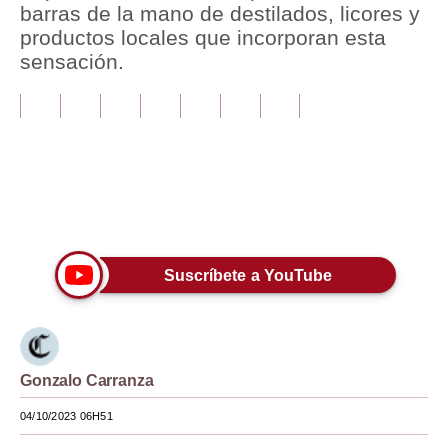
barras de la mano de destilados, licores y
productos locales que incorporan esta
Tu Dinero
sensación.
Finanzas Personales
Inmobiliarias
Plus G
Opinión
Únete a nuestro canal
Editorial
Suscríbete a YouTube
Pregunta de hoy
Blogs
Tendencias
Gonzalo Carranza
Lujo
04/10/2023 06H51
Viajes