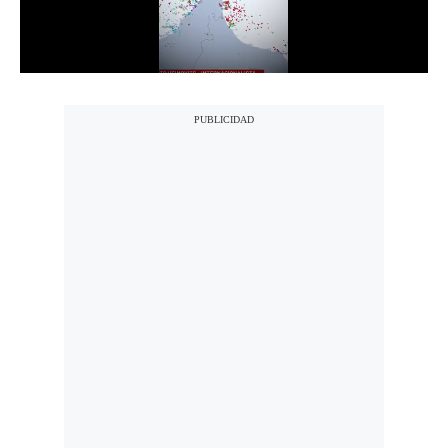
Notas Contratadas
Podcast
Gestión TV
Videos
Fotogalerías
gestion.pe
¿quiénes
Somos?
Términos
Y
Condiciones
Política
De
Privacidad