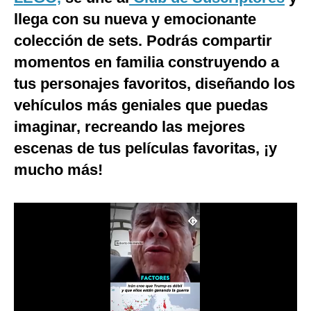
llega con su nueva y emocionante
Moda
colección de sets. Podrás compartir
Estilos
momentos en familia construyendo a
Mundo
tus personajes favoritos, diseñando los
vehículos más geniales que puedas
EEUU
imaginar, recreando las mejores
México
escenas de tus películas favoritas, ¡y
España
mucho más!
Internacional
Tecnología
Club del Suscriptor
Mix
G de Gestión