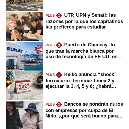
usuarios?
UTP, UPN y Senati: las
PLUS
G
razones por la que los capitalinos
las prefieren para estudiar
Puerto de Chancay: lo
PLUS
G
que trae la marcha blanca por
uso de tecnología de EE.UU. en
mercancías
Keiko anuncia “shock”
PLUS
G
ferroviario: terminar Línea 2 y
ejecutar la 3, 4, 5 y 6; ¿habrá
avances?
Bancos se pondrán duros
PLUS
G
con empresas por culpa de El
Niño, ¿por qué será bueno para
ahorristas?