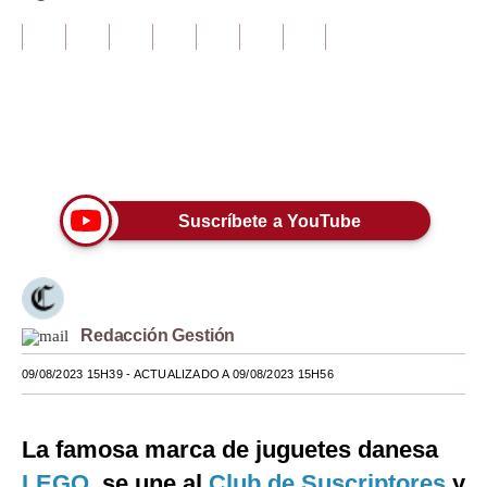
Tu Dinero
Finanzas Personales
Inmobiliarias
Únete a nuestro canal
Plus G
Opinión
Suscríbete a YouTube
Editorial
Pregunta de hoy
Redacción Gestión
Blogs
09/08/2023 15H39
- ACTUALIZADO A 09/08/2023 15H56
Tendencias
Lujo
La famosa marca de juguetes danesa
Viajes
LEGO,
se une al
Club de Suscriptores
y