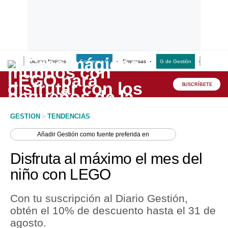
Últimas Noticias
Empresas G
Empresas
G de Gestión
Finanzas
Lo último
Peru Quiosco
SUSCRÍBETE
Portada
GESTION
>
TENDENCIAS
Empresas
Añadir
Gestión
como fuente preferida en
Management & Empleo
Disfruta al máximo el mes del
Economía
niño con LEGO
Mercados
Con tu suscripción al Diario Gestión,
Perú
obtén el 10% de descuento hasta el 31 de
agosto.
Política