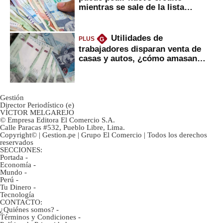
mientras se sale de la lista
negra?
Utilidades de
PLUS
G
trabajadores disparan venta de
casas y autos, ¿cómo amasan
tanta liquidez?
Gestión
Director Periodístico (e)
VÍCTOR MELGAREJO
© Empresa Editora El Comercio S.A.
Calle Paracas #532, Pueblo Libre, Lima.
Copyright© | Gestion.pe | Grupo El Comercio | Todos los derechos
reservados
SECCIONES:
Portada
-
Economía
-
Mundo
-
Perú
-
Tu Dinero
-
Tecnología
CONTACTO:
¿Quiénes somos?
-
Términos y Condiciones
-