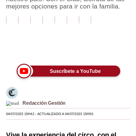
mejores opciones para ir con la familia.
Tu Dinero
Finanzas Personales
Inmobiliarias
Plus G
Únete a nuestro canal
Opinión
Suscríbete a YouTube
Editorial
Pregunta de hoy
Blogs
Redacción Gestión
Tendencias
04/07/2023 15H42
- ACTUALIZADO A 04/07/2023 15H50
Lujo
Viajes
Vive la experiencia del circo, con el