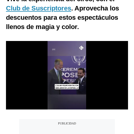
Club de Suscriptores
. Aprovecha los
Moda
descuentos para estos espectáculos
Estilos
llenos de magia y color.
Mundo
EEUU
México
España
Internacional
Tecnología
Club del Suscriptor
Mix
G de Gestión