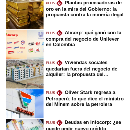
Plantas procesadoras de
PLUS
G
oro en la mira del Gobierno: la
propuesta contra la minería ilegal
Alicorp: qué ganó con la
PLUS
G
compra del negocio de Unilever
en Colombia
Viviendas sociales
PLUS
G
quedarían fuera del negocio de
alquiler: la propuesta del
gobierno
Oliver Stark regresa a
PLUS
G
Petroperú: lo que dice el ministro
del Minem sobre la petrolera
Deudas en Infocorp: ¿se
PLUS
G
puede pedir nuevo crédito