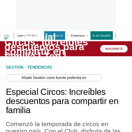
Últimas Noticias
Empresas G
Empresas
G de Gestión
Finanzas
Lo último
Peru Quiosco
SUSCRÍBETE
Portada
GESTION
>
TENDENCIAS
Empresas
Añadir
Gestión
como fuente preferida en
Management & Empleo
Especial Circos: Increíbles
Economía
descuentos para compartir en
familia
Mercados
Perú
Comenzó la temporada de circos en
nuestro país. Con el Club, disfruta de las
Política