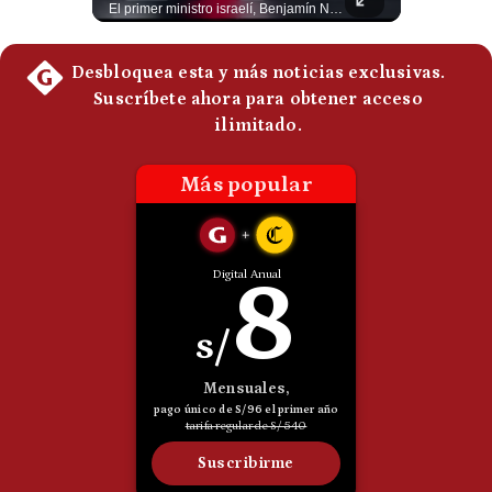
Analizamos la decisión de Estados Unidos de imponer nuevos aranceles a Perú y otros 59 países por presuntos incumplimientos relacionados con el trabajo forzoso. Esta medida amenaza envíos peruanos valorados en más de US$ 5.300 millones, lo que representa casi la mitad de todo lo que el Perú exportó al mercado estadounidense el año pasado. #EconomiaPeru #ExportacionesPeru #DonaldTrump #Aranceles #ComercioExterior #ArancelesTrump #NoticiasPeru #EEUU 👉 Suscríbete y activa la campana para no perderte nuestro análisis diario. 🌎 Síguenos en nuestras redes sociales: 📌 Web oficial: https://gestion.pe/mundo/ 📌 LinkedIn: http://bit.ly/3HYIET0 📌 X (Twitter): http://bit.ly/4noZtX9 📌 TikTok: http://bit.ly/4evB6TO
El primer ministro israelí, Benjamín Netanyahu, aclaró que Israel NO ha aceptado la propuesta respaldada por Estados Unidos sobre el futuro y la desmilitarización de Gaza. ¿Se rompe la alianza estratégica entre Washington y Tel Aviv? #Netanyahu #Israel #Trump #Gaza #EstadosUnidos #Geopolitica #NoticiasInternacionales #Shorts 👉 Suscríbete y activa la campana para no perderte nuestro análisis diario. 🌎 Síguenos en nuestras redes sociales: 📌 Web oficial: https://gestion.pe/mundo/ 📌 LinkedIn: http://bit.ly/3HYIET0 📌 X (Twitter): http://bit.ly/4noZtX9 📌 TikTok: http://bit.ly/4evB6TO
Politica
De
Cookies
Preguntas
Frecuentes