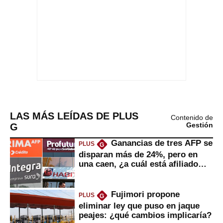
LAS MÁS LEÍDAS DE PLUS
Contenido de
G
Gestión
Ganancias de tres AFP se
PLUS
G
disparan más de 24%, pero en
una caen, ¿a cuál está afiliado
usted?
Fujimori propone
PLUS
G
eliminar ley que puso en jaque
peajes: ¿qué cambios implicaría?