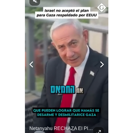
Notas Contratadas
Podcast
Gestión TV
Videos
Fotogalerías
gestion.pe
¿quiénes
Somos?
Términos
Y
Condiciones
Política
De
Aranceles De Trump Ponen Bajo Presión A Las Exportaciones Del Perú | #EnClaveEconómica
Netanyahu RECHAZA El Plan De Trump Para Gaza | Gestión Mundo
Privacidad