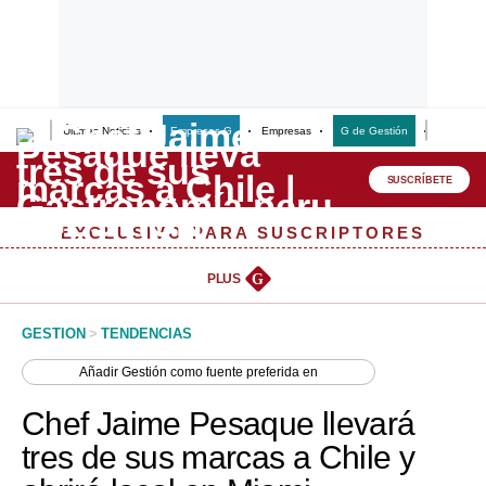
Últimas Noticias
Empresas G
Empresas
G de Gestión
Finanzas
Lo último
Peru Quiosco
SUSCRÍBETE
Portada
EXCLUSIVO PARA SUSCRIPTORES
Empresas
PLUS
G
Management & Empleo
GESTION
>
TENDENCIAS
Economía
Añadir
Gestión
como fuente preferida en
Mercados
Chef Jaime Pesaque llevará
Perú
tres de sus marcas a Chile y
Política