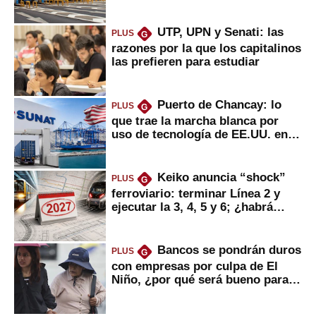
UTP, UPN y Senati: las
PLUS
G
razones por la que los capitalinos
las prefieren para estudiar
Puerto de Chancay: lo
PLUS
G
que trae la marcha blanca por
uso de tecnología de EE.UU. en
mercancías
Keiko anuncia “shock”
PLUS
G
ferroviario: terminar Línea 2 y
ejecutar la 3, 4, 5 y 6; ¿habrá
avances?
Bancos se pondrán duros
PLUS
G
con empresas por culpa de El
Niño, ¿por qué será bueno para
ahorristas?