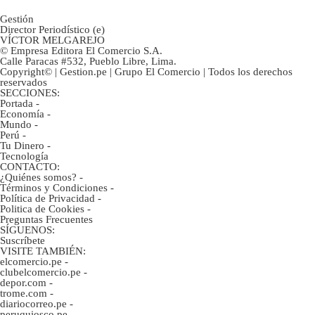
Gestión
Director Periodístico (e)
VÍCTOR MELGAREJO
© Empresa Editora El Comercio S.A.
Calle Paracas #532, Pueblo Libre, Lima.
Copyright© | Gestion.pe | Grupo El Comercio | Todos los derechos
reservados
SECCIONES:
Portada
-
Economía
-
Mundo
-
Perú
-
Tu Dinero
-
Tecnología
CONTACTO:
¿Quiénes somos?
-
Términos y Condiciones
-
Política de Privacidad
-
Politica de Cookies
-
Preguntas Frecuentes
SÍGUENOS:
Suscríbete
VISITE TAMBIÉN:
elcomercio.pe
-
clubelcomercio.pe
-
depor.com
-
trome.com
-
diariocorreo.pe
-
peruquiosco.pe
-