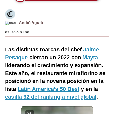
Moda
Estilos
André Agurto
Mundo
08/12/2022 05H00
EEUU
México
Las distintas marcas del chef
Jaime
Pesaque
cierran un 2022 con
Mayta
España
liderando el crecimiento y expansión.
Internacional
Este año, el restaurante miraflorino se
Tecnología
posicionó en la novena posición en la
lista
Latin America’s 50 Best
y en la
Club del Suscriptor
casilla 32 del ranking a nivel global
.
Mix
G de Gestión