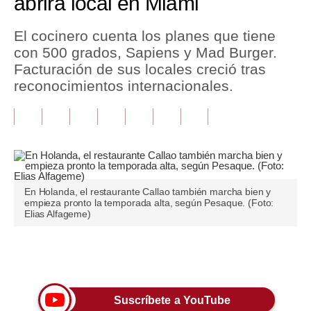
abrirá local en Miami
Tu Dinero
El cocinero cuenta los planes que tiene
con 500 grados, Sapiens y Mad Burger.
Finanzas Personales
Facturación de sus locales creció tras
Inmobiliarias
reconocimientos internacionales.
Plus G
Opinión
Editorial
En Holanda, el restaurante Callao también marcha bien y
Pregunta de hoy
empieza pronto la temporada alta, según Pesaque. (Foto:
Elias Alfageme)
Blogs
Tendencias
Únete a nuestro canal
Lujo
Suscríbete a YouTube
Viajes