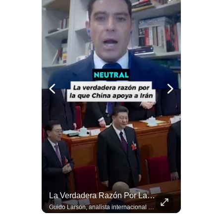
Notas Contratadas
Podcast
Gestión TV
Videos
Fotogalerías
gestion.pe
¿quiénes
Somos?
Términos
Y
Condiciones
Qué Es La Ciclosporosis Y Por Qué Está En Aumento | Gestión Mundo
La Verdadera Razón Por La Que China Apoya A Irán | Gestión Mundo
Política
La #ciclosporiasis vuelve a poner bajo alerta la #seguridadalimentaria en #EstadosUnidos ante un importante #brote de infecciones por #Cyclospora, un #parásito microscópico que puede transmitirse mediante #agua y #alimentos contaminados. La investigación sanitaria ha relacionado parte de los casos con #lechugaiceberg procedente del centro de #México, aunque las autoridades continúan investigando el alcance y las fuentes de las infecciones. ¿Qué es la ciclosporiasis, cómo se contagia y cuáles son sus síntomas? En este video explicamos qué se sabe del brote, por qué puede causar #diarrea prolongada, qué ocurre en Estados Unidos, México y otros países, y cuáles son las principales recomendaciones para reducir el riesgo. #EstadosUnidos #Mexico #usanews #diarrea #brote #Cyclospora #ciclosporiasis #lechugaiceberg #alertasanitaria 👉 Suscríbete y activa la campana para no perderte nuestro análisis diario. 🌎 Síguenos en nuestras redes sociales: 📌 Web oficial: https://gestion.pe/mundo/ 📌 LinkedIn: http://bit.ly/3HYIET0 📌 X (Twitter): http://bit.ly/4noZtX9 📌 TikTok: http://bit.ly/4evB6TO
Guido Larson, analista internacional explica que la guerra no puede entenderse únicamente como un enfrentamiento entre Estados Unidos e Irán, sino también dentro de la competencia global entre Washington y Pekín. El analista sostiene que China mantiene su relación petrolera con Irán y que le interesa que Estados Unidos consuma recursos y pierda influencia. 🚀 ¿Quieres entender el mundo sin ruido? Únete a nuestra comunidad y forma parte del cambio. #GestiónNewsroomLive #NoticiasGlobales #AnálisisGeopolítico #EconomíaMundial #IA #Geopolítica #LatinosEnUSA #NoticiasEnEspañol 👉 Suscríbete y activa la campana para no perderte nuestro análisis diario. 🌎 Síguenos en nuestras redes sociales: 📌 Web oficial: https://gestion.pe/mundo/ 📌 LinkedIn: http://bit.ly/3HYIET0 📌 X (Twitter): http://bit.ly/4noZtX9 📌 TikTok: http://bit.ly/4evB6TO
De
Privacidad