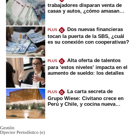
trabajadores disparan venta de
casas y autos, ¿cómo amasan
tanta liquidez?
Dos nuevas financieras
PLUS
G
tocan la puerta de la SBS, ¿cuál
es su conexión con cooperativas?
Alta oferta de talentos
PLUS
G
para ‘estos niveles’ impacta en el
aumento de sueldo: los detalles
La carta secreta de
PLUS
G
Grupo Wiese: Civitano crece en
Perú y Chile, y cocina nueva
marca
Gestión
Director Periodístico (e)