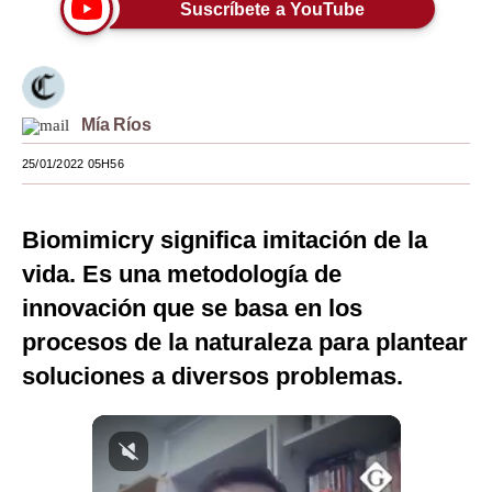
Suscríbete a YouTube
Moda
Estilos
Mundo
Mía Ríos
EEUU
25/01/2022 05H56
México
Biomimicry significa imitación de la
España
vida. Es una metodología de
Internacional
innovación que se basa en los
procesos de la naturaleza para plantear
Tecnología
soluciones a diversos problemas.
Club del Suscriptor
Mix
G de Gestión