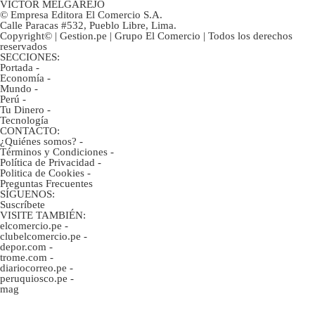
VÍCTOR MELGAREJO
© Empresa Editora El Comercio S.A.
Calle Paracas #532, Pueblo Libre, Lima.
Copyright© | Gestion.pe | Grupo El Comercio | Todos los derechos
reservados
SECCIONES:
Portada
-
Economía
-
Mundo
-
Perú
-
Tu Dinero
-
Tecnología
CONTACTO:
¿Quiénes somos?
-
Términos y Condiciones
-
Política de Privacidad
-
Politica de Cookies
-
Preguntas Frecuentes
SÍGUENOS:
Suscríbete
VISITE TAMBIÉN:
elcomercio.pe
-
clubelcomercio.pe
-
depor.com
-
trome.com
-
diariocorreo.pe
-
peruquiosco.pe
-
mag