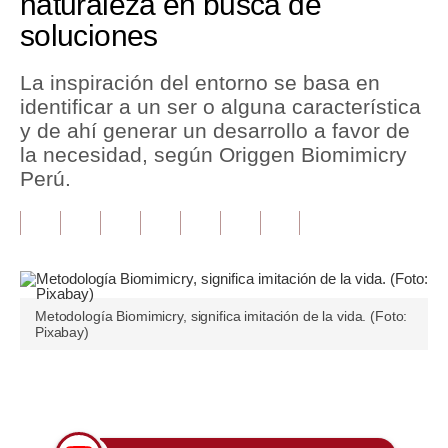
naturaleza en busca de
soluciones
Tu Dinero
Finanzas Personales
La inspiración del entorno se basa en
identificar a un ser o alguna característica
Inmobiliarias
y de ahí generar un desarrollo a favor de
la necesidad, según Origgen Biomimicry
Plus G
Perú.
Opinión
Editorial
Pregunta de hoy
Metodología Biomimicry, significa imitación de la vida. (Foto:
Blogs
Pixabay)
Tendencias
Únete a nuestro canal
Lujo
Viajes