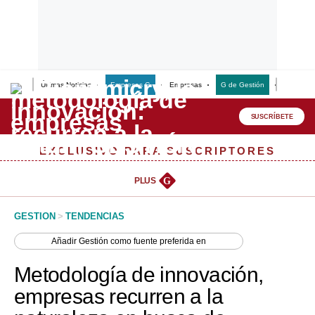
Últimas Noticias
Empresas G
Empresas
G de Gestión
Finanzas
Lo último
Peru Quiosco
SUSCRÍBETE
Portada
EXCLUSIVO PARA SUSCRIPTORES
Empresas
PLUS
G
Management & Empleo
GESTION
>
TENDENCIAS
Economía
Añadir
Gestión
como fuente preferida en
Mercados
Metodología de innovación,
Perú
empresas recurren a la
Política