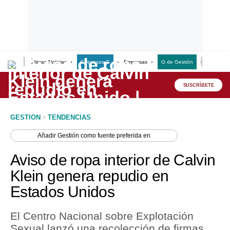
Últimas Noticias
Empresas G
Empresas
G de Gestión
Finanzas
Lo último
Peru Quiosco
SUSCRÍBETE
Portada
GESTION
>
TENDENCIAS
Empresas
Añadir
Gestión
como fuente preferida en
Management & Empleo
Aviso de ropa interior de Calvin
Economía
Klein genera repudio en
Estados Unidos
Mercados
Perú
El Centro Nacional sobre Explotación
Sexual lanzó una recolección de firmas
Política