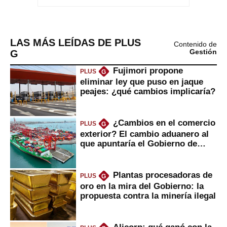
LAS MÁS LEÍDAS DE PLUS
Contenido de
G
Gestión
Fujimori propone
PLUS
G
eliminar ley que puso en jaque
peajes: ¿qué cambios implicaría?
¿Cambios en el comercio
PLUS
G
exterior? El cambio aduanero al
que apuntaría el Gobierno de
Fujimori
Plantas procesadoras de
PLUS
G
oro en la mira del Gobierno: la
propuesta contra la minería ilegal
Alicorp: qué ganó con la