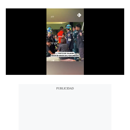
Moda
Estilos
Mundo
EEUU
México
España
Internacional
Tecnología
Club del Suscriptor
Mix
G de Gestión