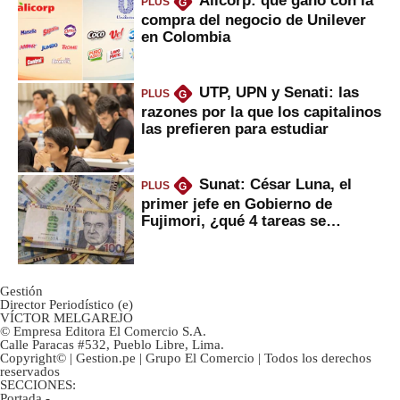
PLUS
G
compra del negocio de Unilever
en Colombia
UTP, UPN y Senati: las
PLUS
G
razones por la que los capitalinos
las prefieren para estudiar
Sunat: César Luna, el
PLUS
G
primer jefe en Gobierno de
Fujimori, ¿qué 4 tareas se
marcan urgentes?
Gestión
Director Periodístico (e)
VÍCTOR MELGAREJO
© Empresa Editora El Comercio S.A.
Calle Paracas #532, Pueblo Libre, Lima.
Copyright© | Gestion.pe | Grupo El Comercio | Todos los derechos
reservados
SECCIONES:
Portada
-