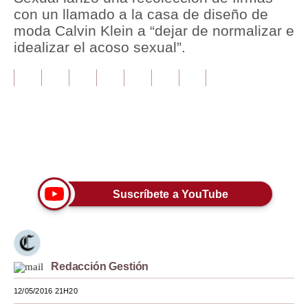
con un llamado a la casa de diseño de
Tu Dinero
moda Calvin Klein a “dejar de normalizar e
idealizar el acoso sexual”.
Finanzas Personales
Inmobiliarias
Plus G
Opinión
Únete a nuestro canal
Editorial
Pregunta de hoy
Suscríbete a YouTube
Blogs
Tendencias
Redacción Gestión
Lujo
12/05/2016 21H20
Viajes