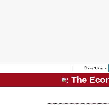
Lo último
Peru Quiosco
Portada
Empresas
Management & Empleo
Economía
Últimas Noticias
Mercados
Perú
Política
Tu Dinero