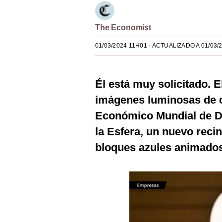
Estilos
The Economist
Mundo
01/03/2024 11H01
- ACTUALIZADO A 01/03/
EEUU
México
Él está muy solicitado. 
España
imágenes luminosas de c
Internacional
Económico Mundial de Dav
Tecnología
la Esfera, un nuevo reci
bloques azules animados
Club del Suscriptor
Mix
G de Gestión
Notas Contratadas