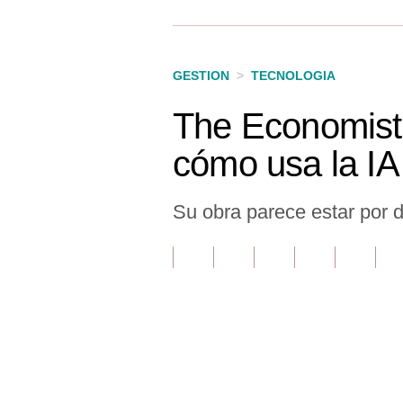
Finanzas Personales
Inmobiliarias
GESTION
>
TECNOLOGIA
Plus G
The Economist:
Opinión
cómo usa la IA
Editorial
Pregunta de hoy
Su obra parece estar por do
Blogs
Tendencias
Lujo
Viajes
Únete a nuestro canal
Moda