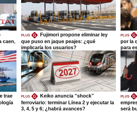
e
Fujimori propone eliminar ley
G
G
PLUS
PLUS
a caen,
que puso en jaque peajes: ¿qué
por la 
implicaría los usuarios?
para es
e trae
Keiko anuncia “shock”
G
G
PLUS
PLUS
ología
ferroviario: terminar Línea 2 y ejecutar la
empres
3, 4, 5 y 6; ¿habrá avances?
será b