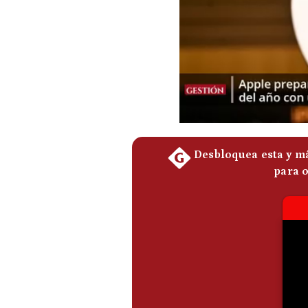
Podcast
Gestión TV
Videos
Fotogalerías
gestion.pe
¿quiénes
Somos?
Términos
Y
Condiciones
Política
De
Privacidad
Politica