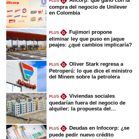
PLUS
G
compra del negocio de Unilever
en Colombia
Fujimori propone
PLUS
G
eliminar ley que puso en jaque
peajes: ¿qué cambios implicaría?
Oliver Stark regresa a
PLUS
G
Petroperú: lo que dice el ministro
del Minem sobre la petrolera
Viviendas sociales
PLUS
G
quedarían fuera del negocio de
alquiler: la propuesta del
gobierno
Deudas en Infocorp: ¿se
PLUS
G
puede pedir nuevo crédito