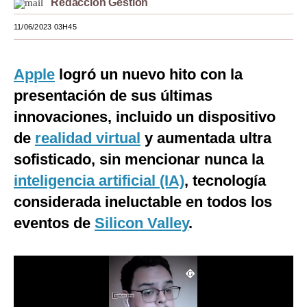
Redacción Gestión
Moda
11/06/2023 03H45
Estilos
Apple
logró un nuevo hito con la
Mundo
presentación de sus últimas
EEUU
innovaciones, incluido un dispositivo
México
de
realidad virtual
y aumentada ultra
sofisticado, sin mencionar nunca la
España
inteligencia artificial (IA)
, tecnología
Internacional
considerada ineluctable en todos los
Tecnología
eventos de
Silicon Valley
.
Club del Suscriptor
Mix
G de Gestión