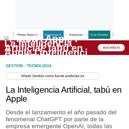
Últimas Noticias
Empresas G
Empresas
G de Gestión
Finanzas
Lo último
Peru Quiosco
SUSCRÍBETE
Portada
GESTION
>
TECNOLOGIA
Empresas
Añadir
Gestión
como fuente preferida en
Management & Empleo
La Inteligencia Artificial, tabú en
Economía
Apple
Mercados
Desde el lanzamiento el año pasado del
Perú
fenomenal ChatGPT por parte de la
empresa emergente OpenAI, todas las
Política