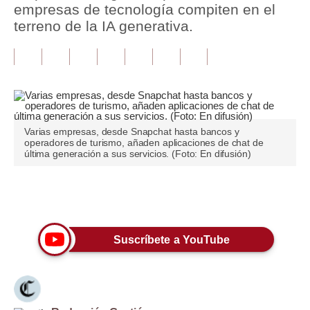
empresas de tecnología compiten en el
terreno de la IA generativa.
Tu Dinero
Finanzas Personales
Inmobiliarias
Plus G
Varias empresas, desde Snapchat hasta bancos y
Opinión
operadores de turismo, añaden aplicaciones de chat de
última generación a sus servicios. (Foto: En difusión)
Editorial
Pregunta de hoy
Únete a nuestro canal
Blogs
Suscríbete a YouTube
Tendencias
Lujo
Viajes