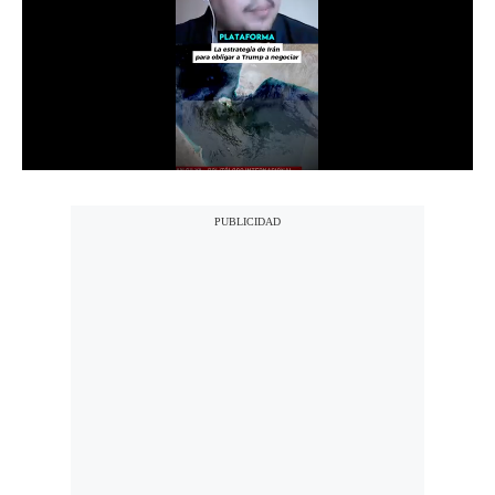
Notas Contratadas
Podcast
Gestión TV
Videos
Fotogalerías
gestion.pe
¿quiénes
Somos?
Términos
Y
Condiciones
Política
De
Privacidad