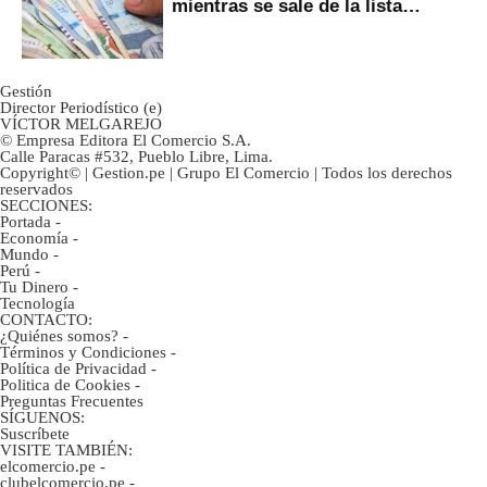
mientras se sale de la lista
negra?
Gestión
Director Periodístico (e)
VÍCTOR MELGAREJO
© Empresa Editora El Comercio S.A.
Calle Paracas #532, Pueblo Libre, Lima.
Copyright© | Gestion.pe | Grupo El Comercio | Todos los derechos
reservados
SECCIONES:
Portada
-
Economía
-
Mundo
-
Perú
-
Tu Dinero
-
Tecnología
CONTACTO:
¿Quiénes somos?
-
Términos y Condiciones
-
Política de Privacidad
-
Politica de Cookies
-
Preguntas Frecuentes
SÍGUENOS:
Suscríbete
VISITE TAMBIÉN:
elcomercio.pe
-
clubelcomercio.pe
-