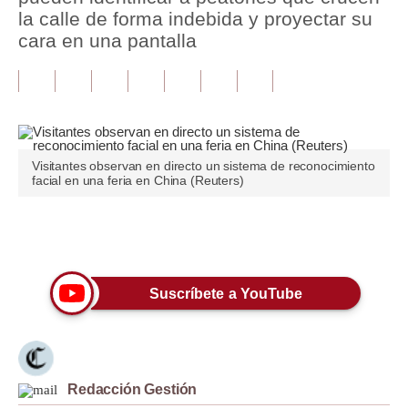
la calle de forma indebida y proyectar su
Tu Dinero
cara en una pantalla
Finanzas Personales
Inmobiliarias
Plus G
Visitantes observan en directo un sistema de reconocimiento
Opinión
facial en una feria en China (Reuters)
Editorial
Únete a nuestro canal
Pregunta de hoy
Blogs
Suscríbete a YouTube
Tendencias
Lujo
Redacción Gestión
Viajes