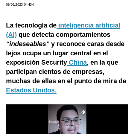
09/06/2023 04H34
Moda
Estilos
La tecnología de
inteligencia artificial
Mundo
(AI)
que detecta comportamientos
“indeseables”
y reconoce caras desde
EEUU
lejos ocupa un lugar central en el
México
exposición Security
China
, en la que
España
participan cientos de empresas,
muchas de ellas en el punto de mira de
Internacional
Estados Unidos.
Tecnología
Club del Suscriptor
Mix
G de Gestión