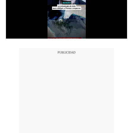
Notas Contratadas
Podcast
Gestión TV
Videos
Fotogalerías
gestion.pe
¿quiénes
Somos?
Términos
Y
Condiciones
Política
De
Privacidad