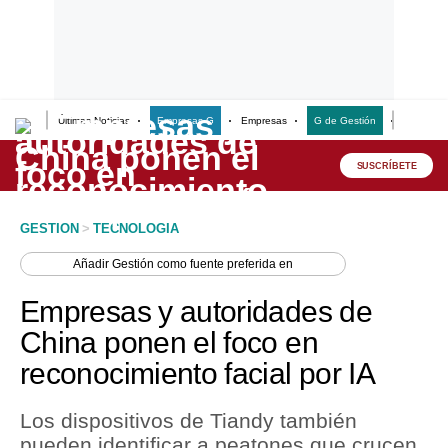
Últimas Noticias
Empresas G
Empresas
G de Gestión
Finanzas
Lo último
Peru Quiosco
SUSCRÍBETE
Portada
GESTION
>
TECNOLOGIA
Empresas
Añadir
Gestión
como fuente preferida en
Management & Empleo
Empresas y autoridades de
Economía
China ponen el foco en
reconocimiento facial por IA
Mercados
Perú
Los dispositivos de Tiandy también
pueden identificar a peatones que crucen
Política