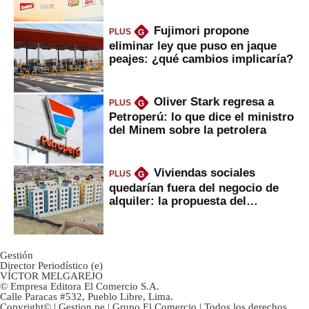
Fujimori propone
PLUS
G
eliminar ley que puso en jaque
peajes: ¿qué cambios implicaría?
Oliver Stark regresa a
PLUS
G
Petroperú: lo que dice el ministro
del Minem sobre la petrolera
Viviendas sociales
PLUS
G
quedarían fuera del negocio de
alquiler: la propuesta del
gobierno
Gestión
Director Periodístico (e)
VÍCTOR MELGAREJO
© Empresa Editora El Comercio S.A.
Calle Paracas #532, Pueblo Libre, Lima.
Copyright© | Gestion.pe | Grupo El Comercio | Todos los derechos