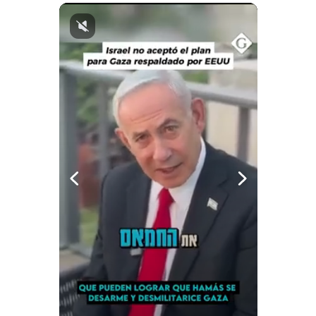
Notas Contratadas
Podcast
Gestión TV
Videos
Fotogalerías
gestion.pe
¿quiénes
Somos?
Términos
Y
Condiciones
Política
De
Privacidad