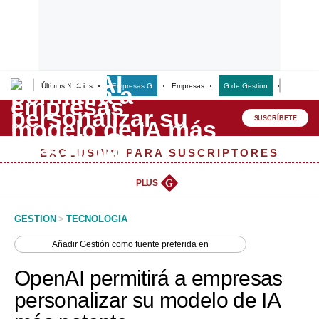
Últimas Noticias
Empresas G
Empresas
G de Gestión
Finanzas
Lo último
Peru Quiosco
SUSCRÍBETE
Portada
EXCLUSIVO PARA SUSCRIPTORES
Empresas
PLUS
G
Management & Empleo
GESTION
>
TECNOLOGIA
Economía
Añadir
Gestión
como fuente preferida en
Mercados
OpenAI permitirá a empresas
Perú
personalizar su modelo de IA
Política