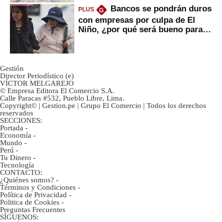
Bancos se pondrán duros
PLUS
G
con empresas por culpa de El
Niño, ¿por qué será bueno para
ahorristas?
Gestión
Director Periodístico (e)
VÍCTOR MELGAREJO
© Empresa Editora El Comercio S.A.
Calle Paracas #532, Pueblo Libre, Lima.
Copyright© | Gestion.pe | Grupo El Comercio | Todos los derechos
reservados
SECCIONES:
Portada
-
Economía
-
Mundo
-
Perú
-
Tu Dinero
-
Tecnología
CONTACTO:
¿Quiénes somos?
-
Términos y Condiciones
-
Política de Privacidad
-
Politica de Cookies
-
Preguntas Frecuentes
SÍGUENOS: