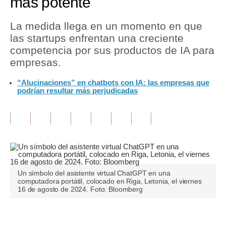
más potente
Tu Dinero
La medida llega en un momento en que
las startups enfrentan una creciente
Finanzas Personales
competencia por sus productos de IA para
Inmobiliarias
empresas.
Plus G
“Alucinaciones” en chatbots con IA: las empresas que
podrían resultar más perjudicadas
Opinión
Editorial
Pregunta de hoy
Blogs
Un símbolo del asistente virtual ChatGPT en una
Tendencias
computadora portátil, colocado en Riga, Letonia, el viernes
16 de agosto de 2024. Foto: Bloomberg
Lujo
Viajes
Únete a nuestro canal