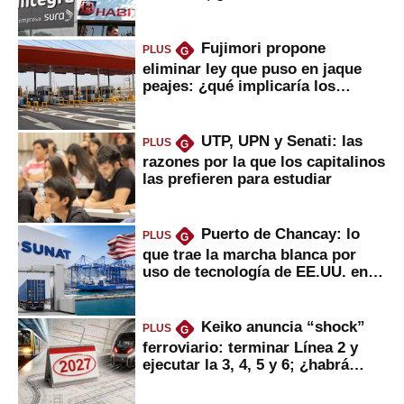
usted?
Fujimori propone
PLUS
G
eliminar ley que puso en jaque
peajes: ¿qué implicaría los
usuarios?
UTP, UPN y Senati: las
PLUS
G
razones por la que los capitalinos
las prefieren para estudiar
Puerto de Chancay: lo
PLUS
G
que trae la marcha blanca por
uso de tecnología de EE.UU. en
mercancías
Keiko anuncia “shock”
PLUS
G
ferroviario: terminar Línea 2 y
ejecutar la 3, 4, 5 y 6; ¿habrá
avances?