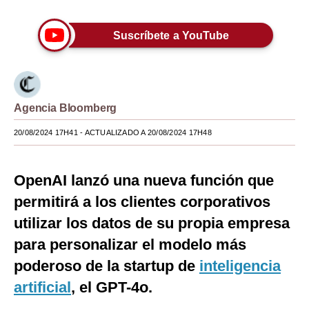
Moda
Suscríbete a YouTube
Estilos
Mundo
EEUU
Agencia Bloomberg
México
20/08/2024 17H41
- ACTUALIZADO A 20/08/2024 17H48
España
OpenAI lanzó una nueva función que
Internacional
permitirá a los clientes corporativos
Tecnología
utilizar los datos de su propia empresa
Club del Suscriptor
para personalizar el modelo más
poderoso de la startup de
inteligencia
Mix
artificial
, el GPT-4o.
G de Gestión