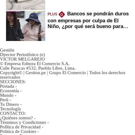
avances?
Bancos se pondrán duros
PLUS
G
con empresas por culpa de El
Niño, ¿por qué será bueno para
ahorristas?
Gestión
Director Periodístico (e)
VÍCTOR MELGAREJO
© Empresa Editora El Comercio S.A.
Calle Paracas #532, Pueblo Libre, Lima.
Copyright© | Gestion.pe | Grupo El Comercio | Todos los derechos
reservados
SECCIONES:
Portada
-
Economía
-
Mundo
-
Perú
-
Tu Dinero
-
Tecnología
CONTACTO:
¿Quiénes somos?
-
Términos y Condiciones
-
Política de Privacidad
-
Politica de Cookies
-