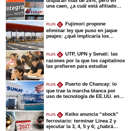
disparan más de 24%, pero en
una caen, ¿a cuál está afiliado
usted?
Fujimori propone
PLUS
G
eliminar ley que puso en jaque
peajes: ¿qué implicaría los
usuarios?
UTP, UPN y Senati: las
PLUS
G
razones por la que los capitalinos
las prefieren para estudiar
Puerto de Chancay: lo
PLUS
G
que trae la marcha blanca por
uso de tecnología de EE.UU. en
mercancías
Keiko anuncia “shock”
PLUS
G
ferroviario: terminar Línea 2 y
ejecutar la 3, 4, 5 y 6; ¿habrá