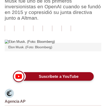
Musk fue uno de los primeros
inversionistas en OpenAI cuando se fundó
Tu Dinero
en 2015 y copresidió su junta directiva
junto a Altman.
Finanzas Personales
Inmobiliarias
Plus G
Opinión
Elon Musk. (Foto: Bloomberg)
Editorial
Únete a nuestro canal
Pregunta de hoy
Blogs
Suscríbete a YouTube
Tendencias
Lujo
Agencia AP
Viajes