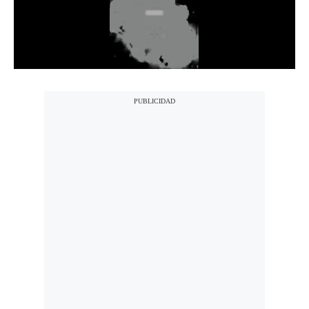
Notas Contratadas
Podcast
Gestión TV
Videos
Fotogalerías
gestion.pe
¿quiénes
Somos?
Términos
Y
Condiciones
Política
De
Privacidad