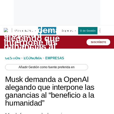
Últimas Noticias
Empresas G
Empresas
G de Gestión
Finanzas
Lo último
Peru Quiosco
SUSCRÍBETE
Portada
GESTION
>
ECONOMIA
>
EMPRESAS
Empresas
Añadir
Gestión
como fuente preferida en
Management & Empleo
Musk demanda a OpenAI
Economía
alegando que interpone las
ganancias al “beneficio a la
Mercados
humanidad”
Perú
Política