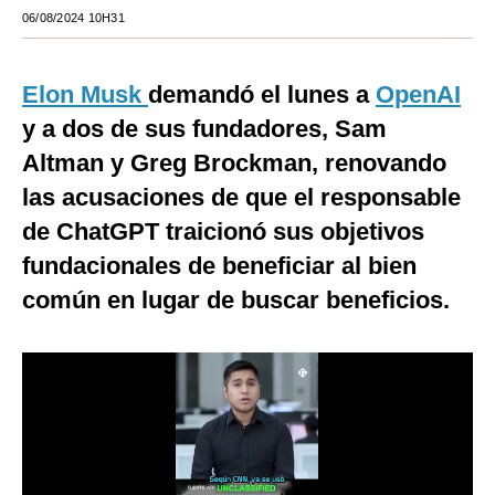
06/08/2024 10H31
Moda
Estilos
Elon Musk
demandó el lunes a
OpenAI
Mundo
y a dos de sus fundadores, Sam
Altman y Greg Brockman, renovando
EEUU
las acusaciones de que el responsable
México
de ChatGPT traicionó sus objetivos
España
fundacionales de beneficiar al bien
común en lugar de buscar beneficios.
Internacional
Tecnología
Club del Suscriptor
Mix
G de Gestión