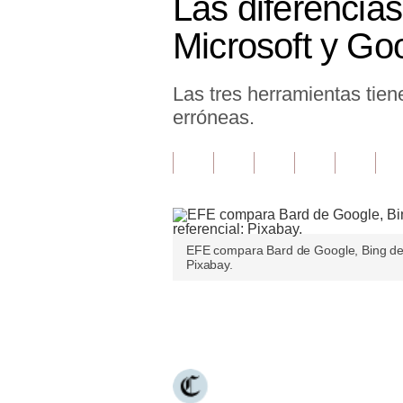
Las diferencias
Finanzas Personales
Microsoft y Go
Inmobiliarias
Las tres herramientas tie
Plus G
erróneas.
Opinión
Editorial
Pregunta de hoy
Blogs
EFE compara Bard de Google, Bing de 
Pixabay.
Tendencias
Lujo
Únete a nuestro canal
Viajes
Moda