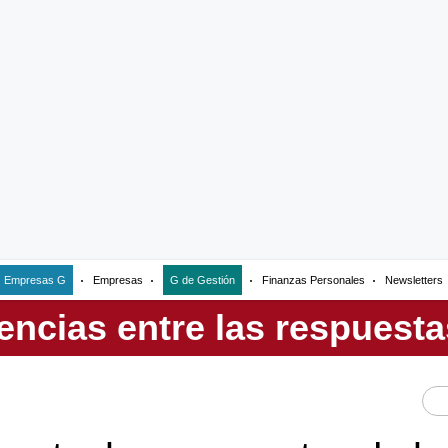
Empresas G
Empresas
G de Gestión
Finanzas Personales
Newsletters