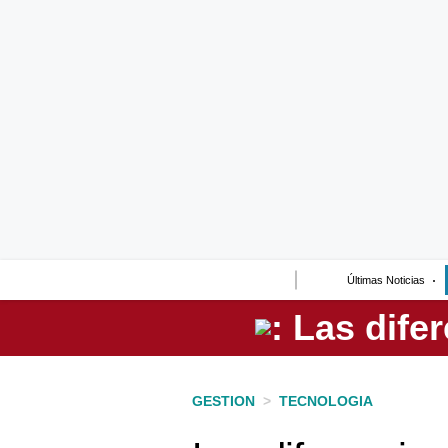
Lo último
Peru Quiosco
Portada
Empresas
Management & Empleo
Economía
Últimas Noticias
Mercados
Perú
Política
GESTION
>
TECNOLOGIA
Tu Dinero