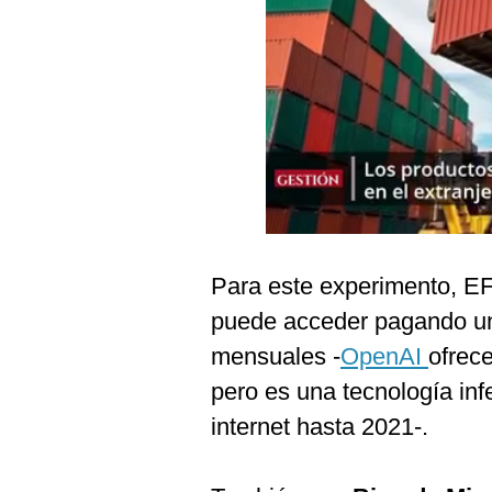
Podcast
Gestión TV
Videos
Fotogalerías
gestion.pe
¿quiénes
Para este experimento, E
Somos?
puede acceder pagando un
Términos
mensuales -
OpenAI
ofrec
Y
Condiciones
pero es una tecnología infe
Política
internet hasta 2021-.
De
Privacidad
Politica