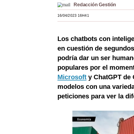
Redacción Gestión
Estilos
16/04/2023 16H41
Mundo
EEUU
Los chatbots con intelige
México
en cuestión de segundos 
España
podría dar un ser human
Internacional
populares por el momen
Microsoft
y ChatGPT de 
Tecnología
modelos con una variedad
Club del Suscriptor
peticiones para ver la di
Mix
G de Gestión
Notas Contratadas