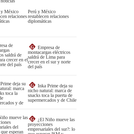
 noticias
Perú y México
restablecen relaciones
diplomáticas
G
Empresa de
montacargas eléctricos
saldrá de Lima para
crecer en el sur y norte
del país
G
Inka Prime deja su
nicho natural: marca de
snacks toca la puerta de
supermercados y de Chile
G
¿El Niño mueve las
proyecciones
empresariales del sur?: lo
que esperan ISM y