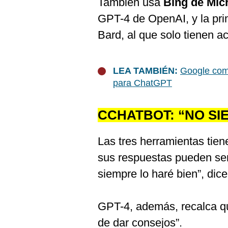
También usa
Bing de Mic
De
Cookies
GPT-4 de OpenAI, y la pri
Preguntas
Bard, al que solo tienen a
Frecuentes
LEA TAMBIÉN:
Google com
para ChatGPT
CCHATBOT: “NO SI
Las tres herramientas tie
sus respuestas pueden ser
siempre lo haré bien”, dice
GPT-4, además, recalca qu
de dar consejos”.