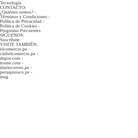
Tecnología
CONTACTO:
¿Quiénes somos?
-
Términos y Condiciones
-
Política de Privacidad
-
Politica de Cookies
-
Preguntas Frecuentes
SÍGUENOS:
Suscríbete
VISITE TAMBIÉN:
elcomercio.pe
-
clubelcomercio.pe
-
depor.com
-
trome.com
-
diariocorreo.pe
-
peruquiosco.pe
-
mag