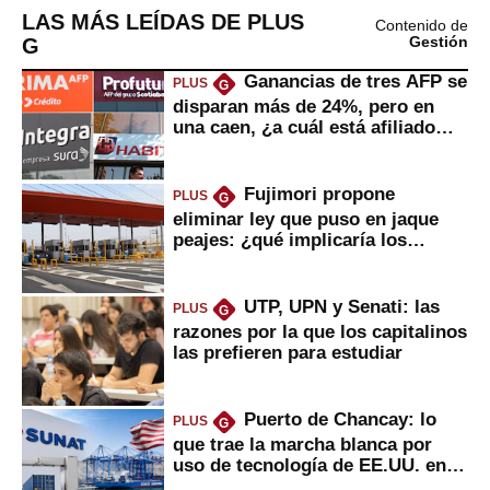
LAS MÁS LEÍDAS DE PLUS
Contenido de
G
Gestión
Ganancias de tres AFP se
PLUS
G
disparan más de 24%, pero en
una caen, ¿a cuál está afiliado
usted?
Fujimori propone
PLUS
G
eliminar ley que puso en jaque
peajes: ¿qué implicaría los
usuarios?
UTP, UPN y Senati: las
PLUS
G
razones por la que los capitalinos
las prefieren para estudiar
Puerto de Chancay: lo
PLUS
G
que trae la marcha blanca por
uso de tecnología de EE.UU. en
mercancías