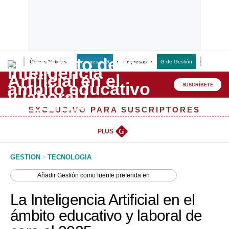
Últimas Noticias
Empresas G
Empresas
G de Gestión
Finanzas
Lo último
Peru Quiosco
SUSCRÍBETE
Portada
EXCLUSIVO PARA SUSCRIPTORES
Empresas
PLUS
G
Management & Empleo
GESTION
>
TECNOLOGIA
Economía
Añadir
Gestión
como fuente preferida en
Mercados
La Inteligencia Artificial en el
Perú
ámbito educativo y laboral de
Política