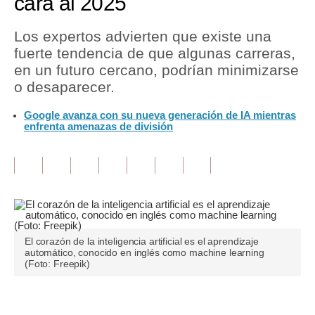
cara al 2025
Tu Dinero
Los expertos advierten que existe una
fuerte tendencia de que algunas carreras,
Finanzas Personales
en un futuro cercano, podrían minimizarse
Inmobiliarias
o desaparecer.
Plus G
Google avanza con su nueva generación de IA mientras
enfrenta amenazas de división
Opinión
Editorial
Pregunta de hoy
Blogs
El corazón de la inteligencia artificial es el aprendizaje
Tendencias
automático, conocido en inglés como machine learning
(Foto: Freepik)
Lujo
Viajes
Únete a nuestro canal