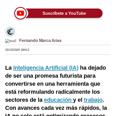
Moda
Suscríbete a YouTube
Estilos
Mundo
EEUU
Fernando Marca Arias
México
15/12/2024 16H12
España
La
Inteligencia Artificial (IA)
ha dejado
Internacional
de ser una promesa futurista para
Tecnología
convertirse en una herramienta que
Club del Suscriptor
está reformulando radicalmente los
sectores de la
educación
y el
trabajo
.
Mix
Con avances cada vez más rápidos, la
G de Gestión
IA no solo está optimizando procesos,