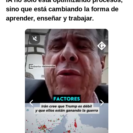
Notas Contratadas
sino que está cambiando la forma de
aprender, enseñar y trabajar.
Podcast
Gestión TV
Videos
Fotogalerías
gestion.pe
¿quiénes
Somos?
Términos
Y
Condiciones
Política
De
Privacidad