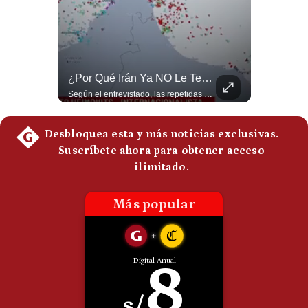
Politica
De
Cookies
Preguntas
Frecuentes
Netanyahu RECHAZA El Plan De Trump Para Gaza | Gestión Mundo
¿Por Qué Irán Ya NO Le Teme A Donald Trump? | #radar24
El primer ministro israelí, Benjamín Netanyahu, aclaró que Israel NO ha aceptado la propuesta respaldada por Estados Unidos sobre el futuro y la desmilitarización de Gaza. ¿Se rompe la alianza estratégica entre Washington y Tel Aviv? #Netanyahu #Israel #Trump #Gaza #EstadosUnidos #Geopolitica #NoticiasInternacionales #Shorts 👉 Suscríbete y activa la campana para no perderte nuestro análisis diario. 🌎 Síguenos en nuestras redes sociales: 📌 Web oficial: https://gestion.pe/mundo/ 📌 LinkedIn: http://bit.ly/3HYIET0 📌 X (Twitter): http://bit.ly/4noZtX9 📌 TikTok: http://bit.ly/4evB6TO
Según el entrevistado, las repetidas amenazas de Donald Trump y sus posteriores retrocesos habrían reducido su credibilidad ante Irán. Los nuevos sectores radicales iraníes interpretarían esta conducta como una señal de debilidad y considerarían que resistir durante meses frente a Estados Unidos ya representa una victoria. #DonaldTrump #Irán #EstadosUnidos #Geopolitica #NoticiasInternacionales #Shorts #MedioOriente 👉 Suscríbete y activa la campana para no perderte nuestro análisis diario. 🌎 Síguenos en nuestras redes sociales: 📌 Web oficial: https://gestion.pe/mundo/ 📌 LinkedIn: http://bit.ly/3HYIET0 📌 X (Twitter): http://bit.ly/4noZtX9 📌 TikTok: http://bit.ly/4evB6TO