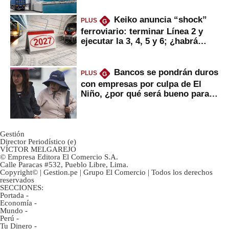
Keiko anuncia “shock”
PLUS
G
ferroviario: terminar Línea 2 y
ejecutar la 3, 4, 5 y 6; ¿habrá
avances?
Bancos se pondrán duros
PLUS
G
con empresas por culpa de El
Niño, ¿por qué será bueno para
ahorristas?
Gestión
Director Periodístico (e)
VÍCTOR MELGAREJO
© Empresa Editora El Comercio S.A.
Calle Paracas #532, Pueblo Libre, Lima.
Copyright© | Gestion.pe | Grupo El Comercio | Todos los derechos
reservados
SECCIONES:
Portada
-
Economía
-
Mundo
-
Perú
-
Tu Dinero
-