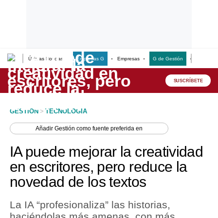
Últimas Noticias
Empresas G
Empresas
G de Gestión
Finanzas
Lo último
Peru Quiosco
SUSCRÍBETE
Portada
GESTION
>
TECNOLOGIA
Empresas
Añadir
Gestión
como fuente preferida en
Management & Empleo
IA puede mejorar la creatividad
Economía
en escritores, pero reduce la
novedad de los textos
Mercados
Perú
La IA “profesionaliza” las historias,
haciéndolas más amenas, con más
Política