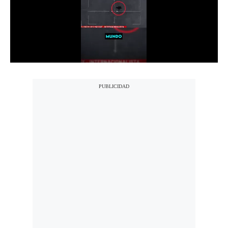
Notas Contratadas
Podcast
Gestión TV
Videos
Fotogalerías
gestion.pe
¿quiénes
Somos?
Términos
Y
Condiciones
Política
De
Privacidad