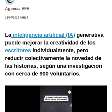
Moda
Agencia EFE
Estilos
13/07/2024 04H17
Mundo
La
inteligencia artificial (IA)
generativa
EEUU
puede mejorar la creatividad de los
México
escritores
individualmente, pero
reducir colectivamente la novedad de
España
las historias, según una investigación
Internacional
con cerca de 900 voluntarios.
Tecnología
Club del Suscriptor
Mix
G de Gestión