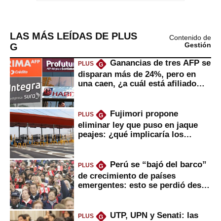
LAS MÁS LEÍDAS DE PLUS
Contenido de
G
Gestión
Ganancias de tres AFP se
PLUS
G
disparan más de 24%, pero en
una caen, ¿a cuál está afiliado
usted?
Fujimori propone
PLUS
G
eliminar ley que puso en jaque
peajes: ¿qué implicaría los
usuarios?
Perú se “bajó del barco”
PLUS
G
de crecimiento de países
emergentes: esto se perdió desde
2022
UTP, UPN y Senati: las
PLUS
G