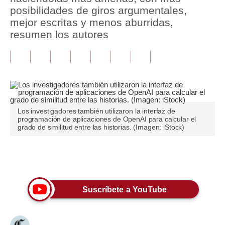
posibilidades de giros argumentales,
Tu Dinero
mejor escritas y menos aburridas,
resumen los autores
Finanzas Personales
Inmobiliarias
Plus G
Opinión
Los investigadores también utilizaron la interfaz de
programación de aplicaciones de OpenAI para calcular el
Editorial
grado de similitud entre las historias. (Imagen: iStock)
Pregunta de hoy
Únete a nuestro canal
Blogs
Tendencias
Suscríbete a YouTube
Lujo
Viajes