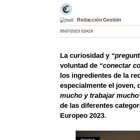
Estilos
Mundo
Redacción Gestión
EEUU
05/07/2023 02H26
México
La curiosidad y
“pregunt
España
voluntad de
“conectar co
Internacional
los ingredientes de la re
Tecnología
especialmente el joven,
Club del Suscriptor
mucho y trabajar mucho
de las diferentes categor
Mix
Europeo 2023.
G de Gestión
Notas Contratadas