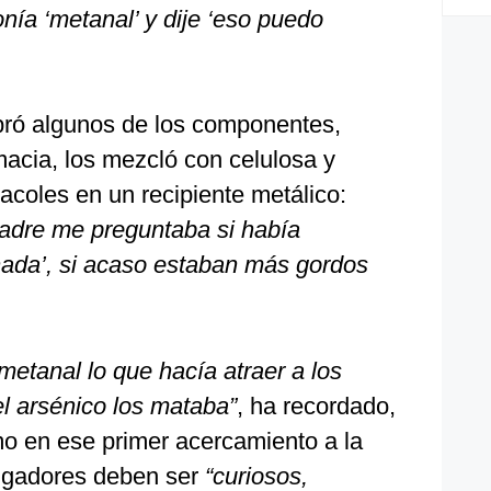
onía ‘metanal’ y dije ‘eso puedo
ó algunos de los componentes,
acia, los mezcló con celulosa y
racoles en un recipiente metálico:
padre me preguntaba si había
nada’, si acaso estaban más gordos
etanal lo que hacía atraer a los
el arsénico los mataba”
, ha recordado,
o en ese primer acercamiento a la
tigadores deben ser
“curiosos,