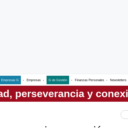
Empresas G
Empresas
G de Gestión
Finanzas Personales
Newsletters