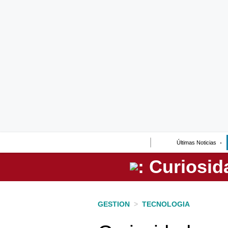
Lo último
Peru Quiosco
Portada
Empresas
Management & Empleo
Economía
Últimas Noticias
Mercados
Perú
Política
GESTION
>
TECNOLOGIA
Tu Dinero