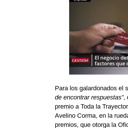
Podcast
Gestión TV
Videos
Fotogalerías
gestion.pe
¿quiénes
Somos?
Para los galardonados el 
Términos
Y
de encontrar respuestas”
,
Condiciones
premio a Toda la Trayector
Política
De
Avelino Corma, en la rueda
Privacidad
premios, que otorga la Of
Politica