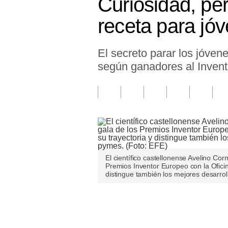
Curiosidad, pe
Finanzas Personales
receta para jó
Inmobiliarias
El secreto parar los jóven
Plus G
según ganadores al Inven
Opinión
Editorial
Pregunta de hoy
Blogs
Tendencias
El científico castellonense Avelino Cor
Premios Inventor Europeo con la Ofici
distingue también los mejores desarrol
Lujo
Viajes
Únete a nuestro canal
Moda