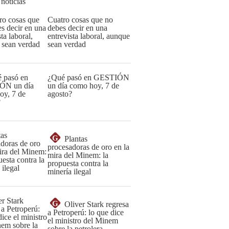
 noticias
Cuatro cosas que no
debes decir en una
entrevista laboral, aunque
sean verdad
¿Qué pasó en GESTIÓN
un día como hoy, 7 de
agosto?
G
Plantas
procesadoras de oro en la
mira del Minem: la
propuesta contra la
minería ilegal
G
Oliver Stark regresa
a Petroperú: lo que dice
el ministro del Minem
sobre la petrolera