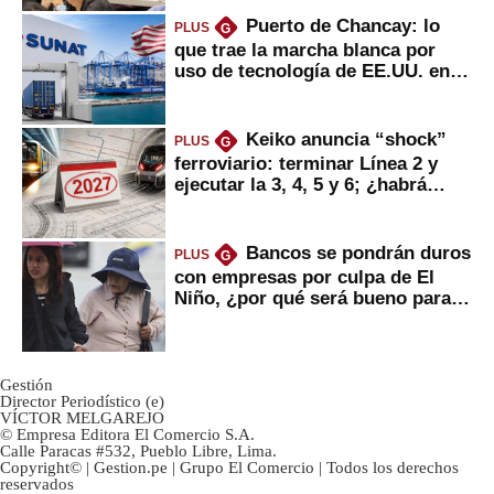
Puerto de Chancay: lo
PLUS
G
que trae la marcha blanca por
uso de tecnología de EE.UU. en
mercancías
Keiko anuncia “shock”
PLUS
G
ferroviario: terminar Línea 2 y
ejecutar la 3, 4, 5 y 6; ¿habrá
avances?
Bancos se pondrán duros
PLUS
G
con empresas por culpa de El
Niño, ¿por qué será bueno para
ahorristas?
Gestión
Director Periodístico (e)
VÍCTOR MELGAREJO
© Empresa Editora El Comercio S.A.
Calle Paracas #532, Pueblo Libre, Lima.
Copyright© | Gestion.pe | Grupo El Comercio | Todos los derechos
reservados