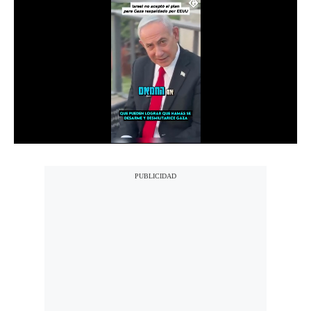
Notas Contratadas
Podcast
Gestión TV
Videos
Fotogalerías
gestion.pe
¿quiénes
Somos?
Términos
Y
Condiciones
Política
De
Privacidad