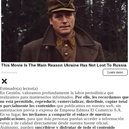
Estimado(a) lector(a)
En Gestión, valoramos profundamente la labor periodística que
realizamos para mantenerlos informados.
Por ello, les recordamos que
no está permitido, reproducir, comercializar, distribuir, copiar total
o parcialmente los contenidos
que publicamos en nuestra web, sin
autorizacion previa y expresa de Empresa Editora El Comercio S.A.
En su lugar,
los invitamos a compartir el enlace de nuestras
publicaciones
, para que más personas puedan acceder a información
veraz y de calidad directamente desde nuestra fuente oficial.
Asimismo, pueden
suscribirse y disfrutar de todo el contenido