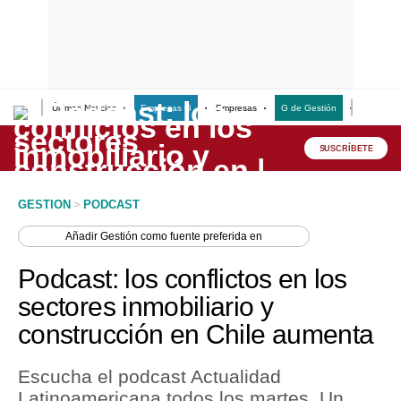
Últimas Noticias
Empresas G
Empresas
G de Gestión
Finanzas
Lo último
Peru Quiosco
SUSCRÍBETE
Portada
GESTION
>
PODCAST
Empresas
Añadir
Gestión
como fuente preferida en
Management & Empleo
Podcast: los conflictos en los
Economía
sectores inmobiliario y
construcción en Chile aumenta
Mercados
Perú
Escucha el podcast Actualidad
Latinoamericana todos los martes. Un
Política