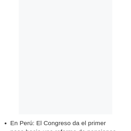
Politica
De
Cookies
Preguntas
Frecuentes
En Perú: El Congreso da el primer