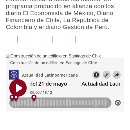
programa producido en alianza con los
Tu Dinero
diario El Economista de México, Diario
Financiero de Chile, La República de
Finanzas Personales
Colombia y el diario Gestión de Perú.
Inmobiliarias
Plus G
Opinión
Construcción de un edificio en Santiago de Chile.
Editorial
Pregunta de hoy
Blogs
Tendencias
Lujo
Únete a nuestro canal
Viajes