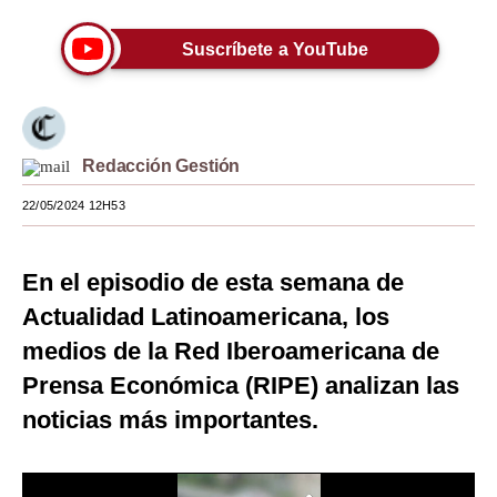
Moda
Suscríbete a YouTube
Estilos
Mundo
EEUU
Redacción Gestión
22/05/2024 12H53
México
España
En el episodio de esta semana de
Internacional
Actualidad Latinoamericana, los
Tecnología
medios de la Red Iberoamericana de
Prensa Económica (RIPE) analizan las
Club del Suscriptor
noticias más importantes.
Mix
G de Gestión