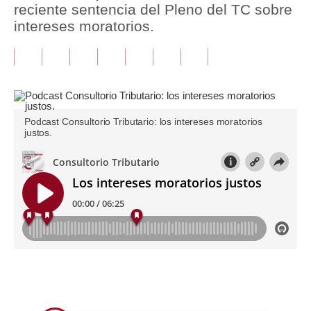
reciente sentencia del Pleno del TC sobre
intereses moratorios.
Tu Dinero
Finanzas Personales
Inmobiliarias
Plus G
Podcast Consultorio Tributario: los intereses moratorios
justos.
Opinión
Editorial
Pregunta de hoy
Blogs
Tendencias
Lujo
Únete a nuestro canal
Viajes