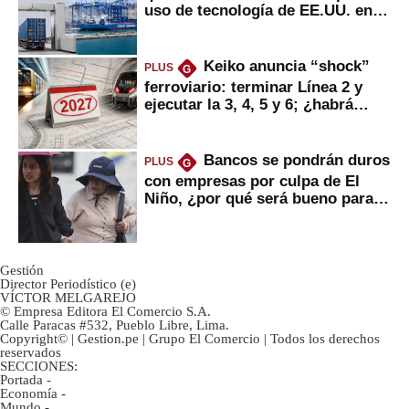
uso de tecnología de EE.UU. en
mercancías
Keiko anuncia “shock”
PLUS
G
ferroviario: terminar Línea 2 y
ejecutar la 3, 4, 5 y 6; ¿habrá
avances?
Bancos se pondrán duros
PLUS
G
con empresas por culpa de El
Niño, ¿por qué será bueno para
ahorristas?
Gestión
Director Periodístico (e)
VÍCTOR MELGAREJO
© Empresa Editora El Comercio S.A.
Calle Paracas #532, Pueblo Libre, Lima.
Copyright© | Gestion.pe | Grupo El Comercio | Todos los derechos
reservados
SECCIONES:
Portada
-
Economía
-
Mundo
-