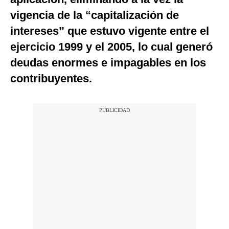
Notas Contratadas
vigencia de la “capitalización de
intereses” que estuvo vigente entre el
Podcast
ejercicio 1999 y el 2005, lo cual generó
Gestión TV
deudas enormes e impagables en los
Videos
contribuyentes.
Fotogalerías
gestion.pe
¿quiénes
Somos?
Términos
Y
Condiciones
Política
De
Privacidad