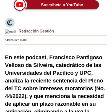
Suscríbete a YouTube
Moda
Estilos
Mundo
Redacción Gestión
EEUU
14/07/2022 05H00
México
En este podcast, Francisco Pantigoso
España
Velloso da Silveira, catedrático de las
Internacional
Universidades del Pacífico y UPC,
Tecnología
analiza la reciente sentencia del Pleno
del TC sobre intereses moratorios (No.
Club del Suscriptor
44/2022), y que menciona la necesidad
Mix
de aplicar un plazo razonable en su
G de Gestión
aplicación, eliminando a la vez la