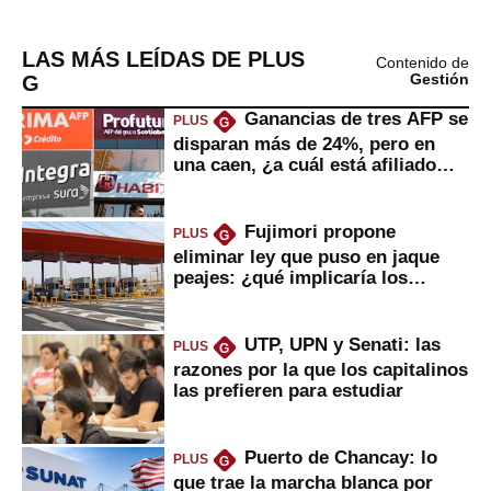
LAS MÁS LEÍDAS DE PLUS
Contenido de
G
Gestión
Ganancias de tres AFP se
PLUS
G
disparan más de 24%, pero en
una caen, ¿a cuál está afiliado
usted?
Fujimori propone
PLUS
G
eliminar ley que puso en jaque
peajes: ¿qué implicaría los
usuarios?
UTP, UPN y Senati: las
PLUS
G
razones por la que los capitalinos
las prefieren para estudiar
Puerto de Chancay: lo
PLUS
G
que trae la marcha blanca por