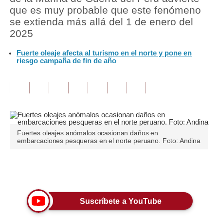
que es muy probable que este fenómeno
Tu Dinero
se extienda más allá del 1 de enero del
2025
Finanzas Personales
Fuerte oleaje afecta al turismo en el norte y pone en
Inmobiliarias
riesgo campaña de fin de año
Plus G
Opinión
Editorial
Fuertes oleajes anómalos ocasionan daños en
Pregunta de hoy
embarcaciones pesqueras en el norte peruano. Foto: Andina
Blogs
Únete a nuestro canal
Tendencias
Lujo
Suscríbete a YouTube
Viajes