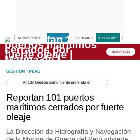
Últimas Noticias
Empresas G
Empresas
G de Gestión
Finanzas
Lo último
Peru Quiosco
SUSCRÍBETE
Portada
GESTION
>
PERU
Empresas
Añadir
Gestión
como fuente preferida en
Management & Empleo
Reportan 101 puertos
Economía
marítimos cerrados por fuerte
oleaje
Mercados
Perú
La Dirección de Hidrografía y Navegación
de la Marina de Guerra del Perú advierte
Política