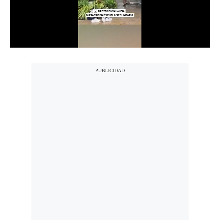
Notas Contratadas
Podcast
Gestión TV
Videos
Fotogalerías
gestion.pe
¿quiénes
Somos?
Términos
Y
Condiciones
Política
De
Privacidad