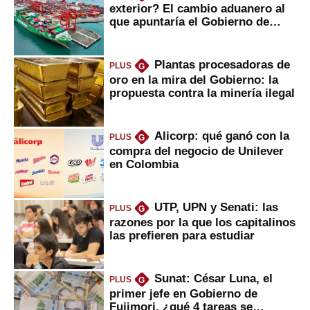
exterior? El cambio aduanero al
que apuntaría el Gobierno de
Fujimori
Plantas procesadoras de
PLUS
G
oro en la mira del Gobierno: la
propuesta contra la minería ilegal
Alicorp: qué ganó con la
PLUS
G
compra del negocio de Unilever
en Colombia
UTP, UPN y Senati: las
PLUS
G
razones por la que los capitalinos
las prefieren para estudiar
Sunat: César Luna, el
PLUS
G
primer jefe en Gobierno de
Fujimori, ¿qué 4 tareas se