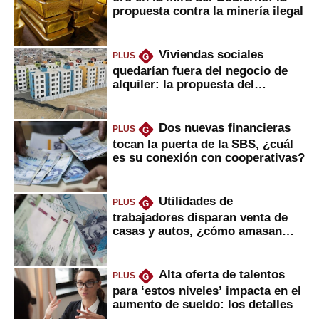
propuesta contra la minería ilegal
Viviendas sociales
PLUS
G
quedarían fuera del negocio de
alquiler: la propuesta del
gobierno
Dos nuevas financieras
PLUS
G
tocan la puerta de la SBS, ¿cuál
es su conexión con cooperativas?
Utilidades de
PLUS
G
trabajadores disparan venta de
casas y autos, ¿cómo amasan
tanta liquidez?
Alta oferta de talentos
PLUS
G
para ‘estos niveles’ impacta en el
aumento de sueldo: los detalles