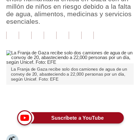
millón de niños en riesgo debido a la falta
Tu Dinero
de agua, alimentos, medicinas y servicios
esenciales.
Finanzas Personales
Inmobiliarias
Plus G
Opinión
La Franja de Gaza recibe solo dos camiones de agua de un
convoy de 20, abasteciendo a 22,000 personas por un día,
Editorial
según Unicef. Foto: EFE
Pregunta de hoy
Únete a nuestro canal
Blogs
Tendencias
Suscríbete a YouTube
Lujo
Viajes