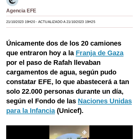
Moda
Agencia EFE
Estilos
21/10/2023 19H20
- ACTUALIZADO A 21/10/2023 19H25
Mundo
Únicamente dos de los 20 camiones
EEUU
que entraron hoy a la
Franja de Gaza
México
por el paso de Rafah llevaban
cargamentos de agua, según pudo
España
constatar EFE, lo que abastecerá a tan
Internacional
solo 22.000 personas durante un día,
Tecnología
según el Fondo de las
Naciones Unidas
Club del Suscriptor
para la Infancia
(Unicef).
Mix
G de Gestión