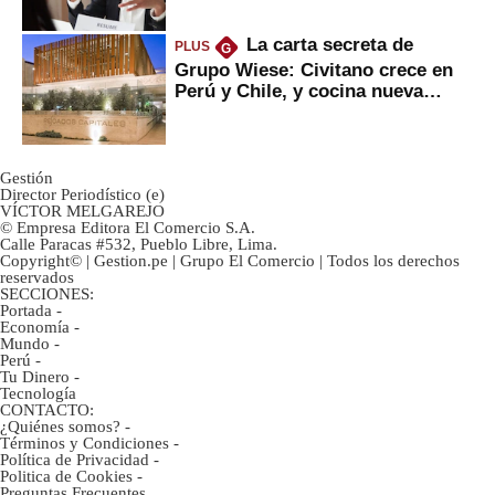
La carta secreta de
PLUS
G
Grupo Wiese: Civitano crece en
Perú y Chile, y cocina nueva
marca
Gestión
Director Periodístico (e)
VÍCTOR MELGAREJO
© Empresa Editora El Comercio S.A.
Calle Paracas #532, Pueblo Libre, Lima.
Copyright© | Gestion.pe | Grupo El Comercio | Todos los derechos
reservados
SECCIONES:
Portada
-
Economía
-
Mundo
-
Perú
-
Tu Dinero
-
Tecnología
CONTACTO:
¿Quiénes somos?
-
Términos y Condiciones
-
Política de Privacidad
-
Politica de Cookies
-
Preguntas Frecuentes