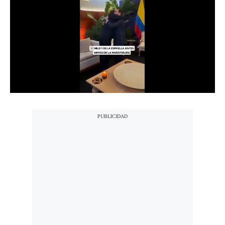
Notas Contratadas
Podcast
Gestión TV
Videos
Fotogalerías
gestion.pe
¿quiénes
Somos?
Términos
Y
Condiciones
Política
De
Privacidad