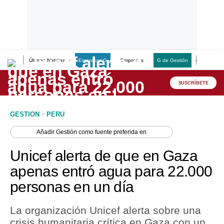
Últimas Noticias
Empresas G
Empresas
G de Gestión
Finanzas
Lo último
Peru Quiosco
SUSCRÍBETE
Portada
GESTION
>
PERU
Empresas
Añadir
Gestión
como fuente preferida en
Management & Empleo
Unicef alerta de que en Gaza
Economía
apenas entró agua para 22.000
personas en un día
Mercados
Perú
La organización Unicef alerta sobre una
crisis humanitaria crítica en Gaza con un
Política