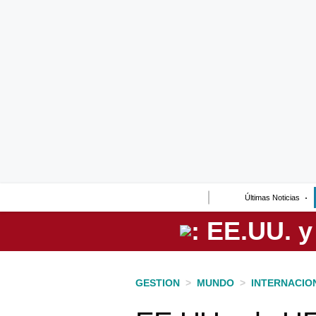
Lo último
Peru Quiosco
Portada
Empresas
Management & Empleo
Economía
Últimas Noticias
Mercados
Perú
Política
GESTION
>
MUNDO
>
INTERNACIO
Tu Dinero