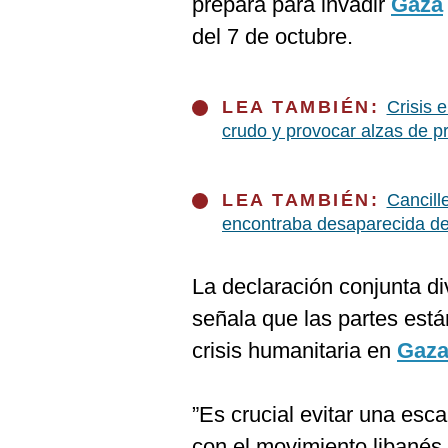
prepara para invadir
Gaza
De
Cookies
del 7 de octubre.
Preguntas
Frecuentes
LEA TAMBIÉN:
Crisis 
crudo y provocar alzas de p
LEA TAMBIÉN:
Cancill
encontraba desaparecida d
La declaración conjunta di
señala que las partes está
crisis humanitaria en
Gaz
”Es crucial evitar una esc
con el movimiento libanés