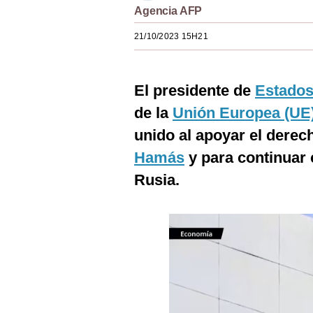
Agencia AFP
Estilos
21/10/2023 15H21
Mundo
EEUU
El presidente de
Estados
México
de la
Unión Europea (UE
España
unido al apoyar el dere
Internacional
Hamás
y para continuar 
Rusia.
Tecnología
Club del Suscriptor
Mix
G de Gestión
Notas Contratadas