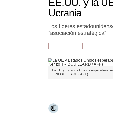
EE.UU. y la UE
Finanzas Personales
Ucrania
Inmobiliarias
Los líderes estadounidense
Plus G
“asociación estratégica”
Opinión
Editorial
Pregunta de hoy
Blogs
La UE y Estados Unidos esperaban reso
TRIBOUILLARD / AFP)
Tendencias
Lujo
Únete a nuestro canal
Viajes
Moda