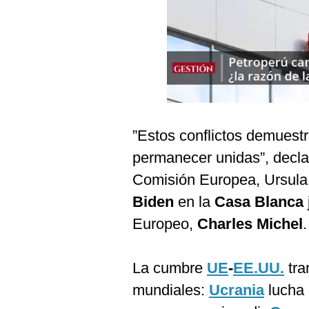
Podcast
Gestión TV
Videos
Fotogalerías
”Estos conflictos demuest
gestion.pe
permanecer unidas”, declar
¿quiénes
Comisión Europea, Ursula 
Somos?
Biden
en la
Casa Blanca
Términos
Europeo,
Charles Michel
.
Y
Condiciones
Política
La cumbre
UE
-
EE.UU.
tra
De
Privacidad
mundiales:
Ucrania
lucha 
Politica