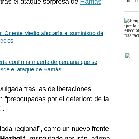
tras el ataque sorpresa de
Hamás
en Oriente Medio afectaría el suministro de
recios
ería confirma muerte de peruana que se
esde el ataque de Hamás
vulgada tras las deliberaciones
n “preocupadas por el deterioro de la
a
”.
alada regional”, como un nuevo frente
Hezbolá
, respaldado por Irán, afirma