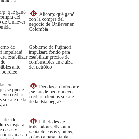
 noticias
G
Alicorp: qué ganó
con la compra del
negocio de Unilever en
Colombia
Gobierno de Fujimori
impulsará fondo para
estabilizar precios de
combustibles ante alza
del petróleo
G
Deudas en Infocorp:
¿se puede pedir nuevo
crédito mientras se sale
de la lista negra?
G
Utilidades de
trabajadores disparan
venta de casas y autos,
¿cómo amasan tanta