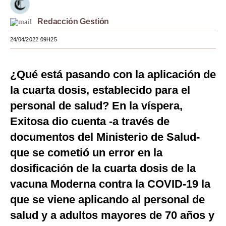
Moda
Redacción Gestión
Estilos
24/04/2022 09H25
Mundo
¿Qué está pasando con la aplicación de
EEUU
la cuarta dosis, establecido para el
México
personal de salud? En la víspera,
España
Exitosa dio cuenta -a través de
documentos del Ministerio de Salud-
Internacional
que se cometió un error en la
Tecnología
dosificación de la cuarta dosis de la
Club del Suscriptor
vacuna Moderna contra la COVID-19 la
Mix
que se viene aplicando al personal de
salud y a adultos mayores de 70 años y
G de Gestión