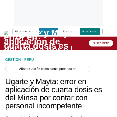
Últimas Noticias
Empresas G
Empresas
G de Gestión
Finanzas
Lo último
Peru Quiosco
SUSCRÍBETE
Portada
GESTION
>
PERU
Empresas
Añadir
Gestión
como fuente preferida en
Management & Empleo
Ugarte y Mayta: error en
Economía
aplicación de cuarta dosis es
del Minsa por contar con
Mercados
personal incompetente
Perú
Política