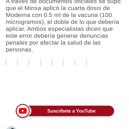
A través de documentos oficiales se supo
que el Minsa aplicó la cuarta dosis de
Tu Dinero
Moderna con 0.5 ml de la vacuna (100
microgramos), el doble de lo que debería
Finanzas Personales
aplicar. Ambos especialistas dicen que
Inmobiliarias
este error debería generar denuncias
penales por afectar la salud de las
Plus G
personas.
Opinión
Editorial
Pregunta de hoy
Blogs
Únete a nuestro canal
Tendencias
Suscríbete a YouTube
Lujo
Viajes