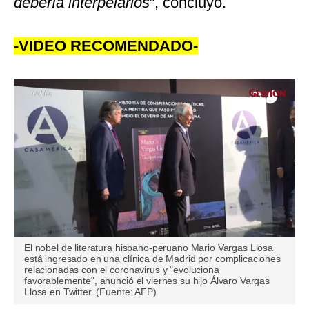
debería interpelarlos
”, concluyó.
-VIDEO RECOMENDADO-
0
El nobel de literatura hispano-peruano Mario Vargas Llosa
of
está ingresado en una clínica de Madrid por complicaciones
1
relacionadas con el coronavirus y "evoluciona
minute,
favorablemente", anunció el viernes su hijo Álvaro Vargas
5
Llosa en Twitter. (Fuente: AFP)
seconds