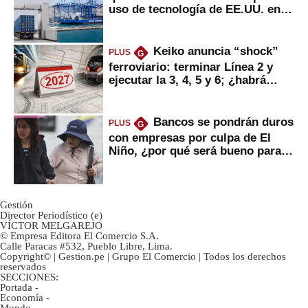
uso de tecnología de EE.UU. en
mercancías
Keiko anuncia “shock”
PLUS
G
ferroviario: terminar Línea 2 y
ejecutar la 3, 4, 5 y 6; ¿habrá
avances?
Bancos se pondrán duros
PLUS
G
con empresas por culpa de El
Niño, ¿por qué será bueno para
ahorristas?
Gestión
Director Periodístico (e)
VÍCTOR MELGAREJO
© Empresa Editora El Comercio S.A.
Calle Paracas #532, Pueblo Libre, Lima.
Copyright© | Gestion.pe | Grupo El Comercio | Todos los derechos
reservados
SECCIONES:
Portada
-
Economía
-
Mundo
-