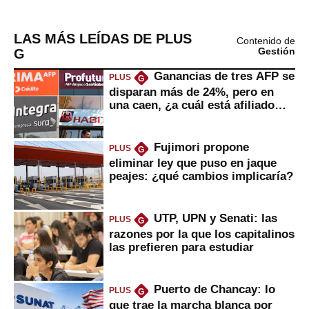
LAS MÁS LEÍDAS DE PLUS
Contenido de
G
Gestión
Ganancias de tres AFP se
PLUS
G
disparan más de 24%, pero en
una caen, ¿a cuál está afiliado
usted?
Fujimori propone
PLUS
G
eliminar ley que puso en jaque
peajes: ¿qué cambios implicaría?
UTP, UPN y Senati: las
PLUS
G
razones por la que los capitalinos
las prefieren para estudiar
Puerto de Chancay: lo
PLUS
G
que trae la marcha blanca por