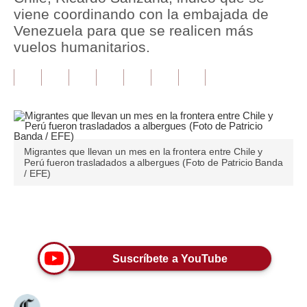
viene coordinando con la embajada de
Tu Dinero
Venezuela para que se realicen más
vuelos humanitarios.
Finanzas Personales
Inmobiliarias
Plus G
Opinión
Migrantes que llevan un mes en la frontera entre Chile y
Perú fueron trasladados a albergues (Foto de Patricio Banda
Editorial
/ EFE)
Pregunta de hoy
Únete a nuestro canal
Blogs
Tendencias
Suscríbete a YouTube
Lujo
Viajes