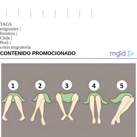
TAGS
migrantes
|
frontera
|
Chile
|
Perú
|
crisis migratoria