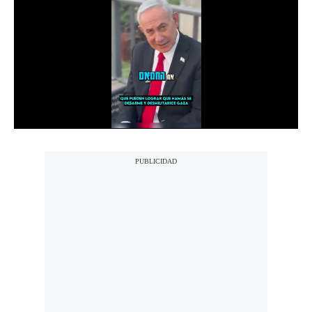
Notas Contratadas
Podcast
Gestión TV
Videos
Fotogalerías
gestion.pe
¿quiénes
Somos?
Términos
Y
Condiciones
Política
De
Privacidad