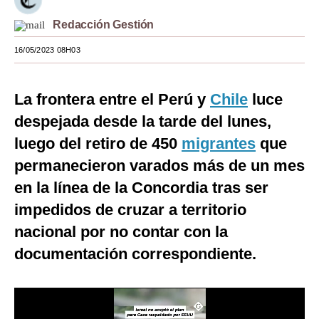
Moda
Redacción Gestión
Estilos
16/05/2023 08H03
Mundo
La frontera entre el Perú y
Chile
luce
EEUU
despejada desde la tarde del lunes,
México
luego del retiro de 450
migrantes
que
permanecieron varados más de un mes
España
en la línea de la Concordia tras ser
Internacional
impedidos de cruzar a territorio
Tecnología
nacional por no contar con la
Club del Suscriptor
documentación correspondiente.
Mix
G de Gestión