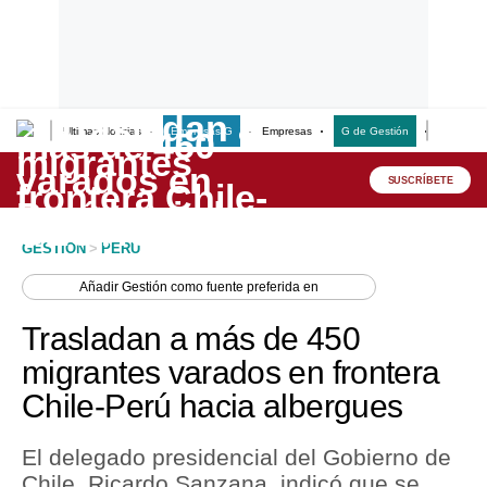
Últimas Noticias
Empresas G
Empresas
G de Gestión
Finanzas
Lo último
Peru Quiosco
SUSCRÍBETE
Portada
GESTION
>
PERU
Empresas
Añadir
Gestión
como fuente preferida en
Management & Empleo
Trasladan a más de 450
Economía
migrantes varados en frontera
Chile-Perú hacia albergues
Mercados
Perú
El delegado presidencial del Gobierno de
Chile, Ricardo Sanzana, indicó que se
Política