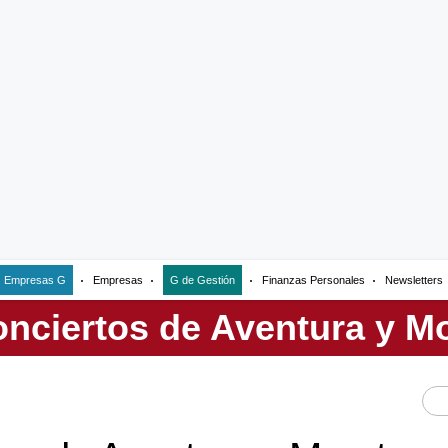
Empresas G
Empresas
G de Gestión
Finanzas Personales
Newsletters