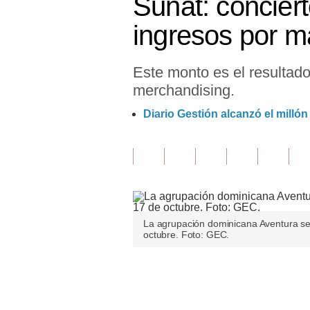
Sunat: conciert
Finanzas Personales
ingresos por m
Inmobiliarias
Este monto es el resultado
Plus G
merchandising.
Opinión
Diario Gestión alcanzó el milló
Editorial
Pregunta de hoy
Blogs
Tendencias
La agrupación dominicana Aventura se 
octubre. Foto: GEC.
Lujo
Viajes
Únete a nuestro canal
Moda