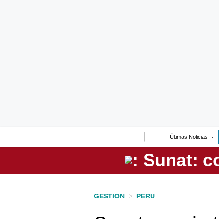
Lo último
Peru Quiosco
Portada
Empresas
Management & Empleo
Economía
Últimas Noticias
Mercados
Perú
Política
GESTION
>
PERU
Tu Dinero