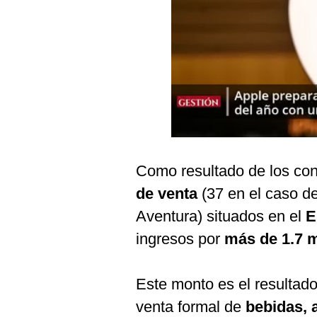
Podcast
Gestión TV
Videos
Fotogalerías
gestion.pe
Como resultado de los con
¿quiénes
de venta
(37 en el caso de
Somos?
Aventura) situados en el
E
Términos
Y
ingresos por
más de 1.7 m
Condiciones
Política
De
Este monto es el resultado
Privacidad
venta formal de
bebidas, 
Politica