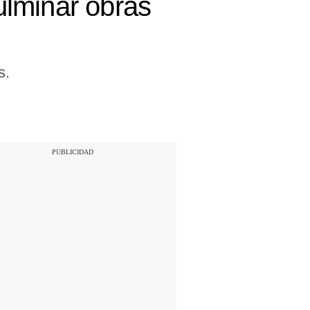
ulminar obras
s.