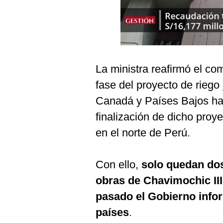
Podcast
Gestión TV
Videos
Fotogalerías
La ministra reafirmó el co
fase del proyecto de riego
Canadá y Países Bajos han
gestion.pe
finalización de dicho proy
¿quiénes
en el norte de Perú.
Somos?
Términos
Y
Con ello,
solo quedan do
Condiciones
obras de Chavimochic III
Política
De
pasado el Gobierno infor
Privacidad
países
.
Politica