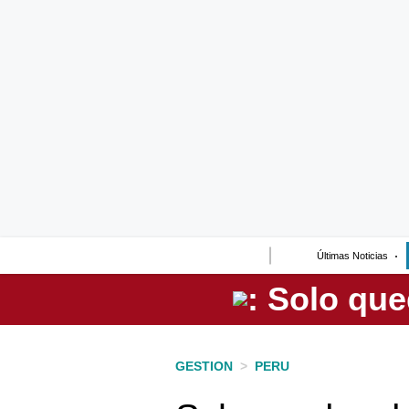
Lo último
Peru Quiosco
Portada
Empresas
Management & Empleo
Economía
Últimas Noticias
Mercados
Perú
Política
GESTION
>
PERU
Tu Dinero