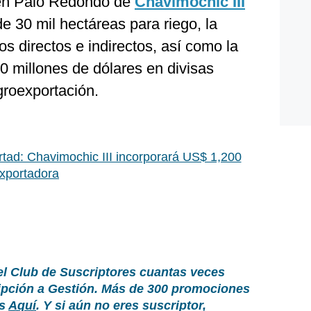
a en Palo Redondo de
Chavimochic
III
 de 30 mil hectáreas para riego, la
s directos e indirectos, así como la
 millones de dólares en divisas
groexportación.
rtad: Chavimochic III incorporará US$ 1,200
exportadora
el Club de Suscriptores cuantas veces
ripción a Gestión. Más de 300 promociones
as
Aquí
. Y si aún no eres suscriptor,