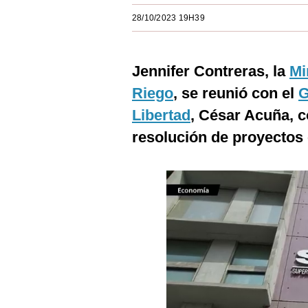
Estilos
28/10/2023 19H39
Mundo
Jennifer Contreras, la
Mi
EEUU
Riego
, se reunió con el
G
México
Libertad
, César Acuña, c
España
resolución de proyectos 
Internacional
Tecnología
Club del Suscriptor
Mix
G de Gestión
Notas Contratadas