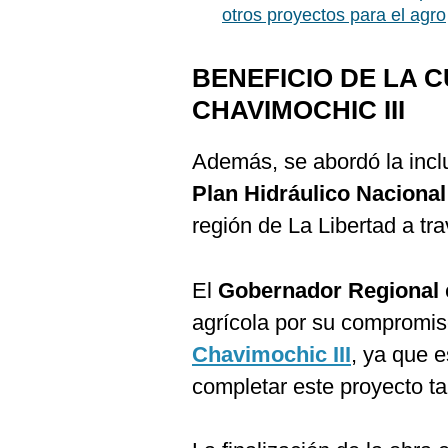
otros proyectos para el agro
BENEFICIO DE LA 
CHAVIMOCHIC III
Además, se abordó la inclu
Plan Hidráulico Nacional
región de La Libertad a tr
El
Gobernador Regional
agrícola por su compromiso
Chavimochic
III
, ya que e
completar este proyecto t