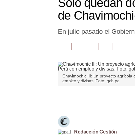
Solo quedan do
Finanzas Personales
de Chavimochic
Inmobiliarias
En julio pasado el Gobiern
Plus G
Opinión
Editorial
Pregunta de hoy
Chavimochic III: Un proyecto agrícola
Blogs
empleo y divisas. Foto: gob.pe
Tendencias
Únete a nuestro canal
Lujo
Viajes
Moda
Redacción Gestión