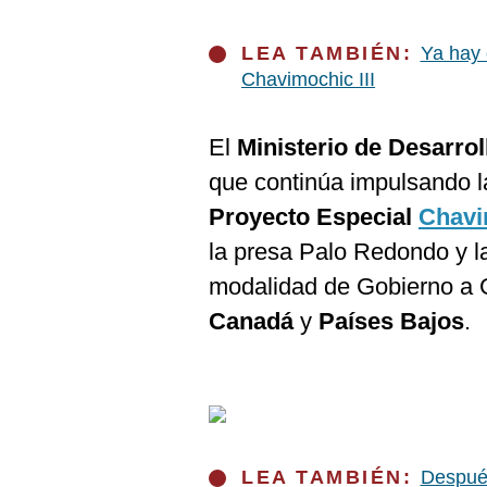
De
Cookies
LEA TAMBIÉN:
Ya hay 
Preguntas
Frecuentes
Chavimochic III
El
Ministerio de Desarrol
que continúa impulsando la
Proyecto Especial
Chavi
la presa Palo Redondo y la
modalidad de Gobierno a G
Canadá
y
Países Bajos
.
LEA TAMBIÉN:
Después