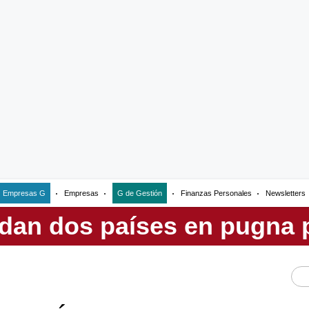
Empresas G
Empresas
G de Gestión
Finanzas Personales
Newsletters