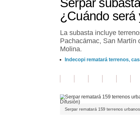
Serpar subastar
Finanzas Personales
¿Cuándo será y
Inmobiliarias
La subasta incluye terren
Plus G
Pachacámac, San Martín de
Opinión
Molina.
Editorial
Indecopi rematará terrenos, ca
Pregunta de hoy
Blogs
Tendencias
Lujo
Serpar rematará 159 terrenos urbanos u
Viajes
Únete a nuestro canal
Moda