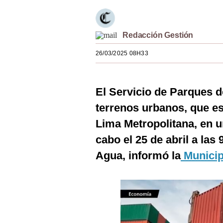
Estilos
Mundo
Redacción Gestión
EEUU
26/03/2025 08H33
México
España
El Servicio de Parques d
terrenos urbanos, que es
Internacional
Lima Metropolitana, en u
Tecnología
cabo el 25 de abril a las 
Club del Suscriptor
Agua, informó la
Municip
Mix
G de Gestión
Notas Contratadas