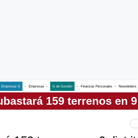
Empresas G
Empresas
G de Gestión
Finanzas Personales
Newsletters