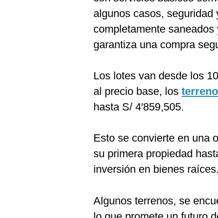
De
Cookies
algunos casos, seguridad 
Preguntas
completamente saneados y 
Frecuentes
garantiza una compra segu
Los lotes van desde los 1
al precio base, los
terren
hasta S/ 4′859,505.
Esto se convierte en una 
su primera propiedad hast
inversión en bienes raíces
Algunos terrenos, se encu
lo que promete un futuro 