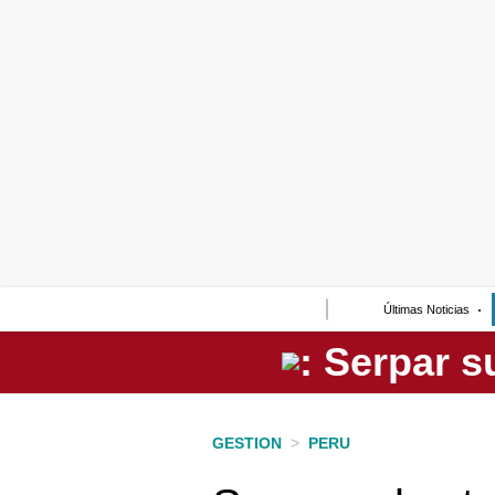
Lo último
Peru Quiosco
Portada
Empresas
Management & Empleo
Economía
Últimas Noticias
Mercados
Perú
Política
GESTION
>
PERU
Tu Dinero