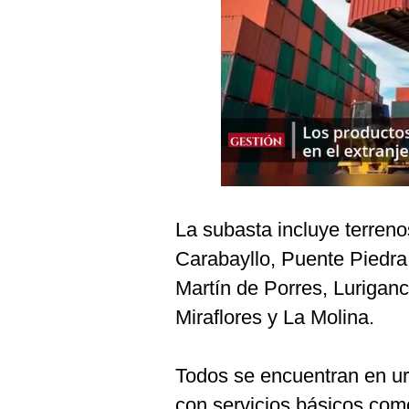
Podcast
Gestión TV
Videos
Fotogalerías
gestion.pe
La subasta incluye terreno
¿quiénes
Somos?
Carabayllo, Puente Piedr
Términos
Martín de Porres, Lurigan
Y
Condiciones
Miraflores y La Molina.
Política
De
Privacidad
Todos se encuentran en u
Politica
con servicios básicos como