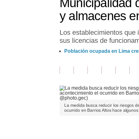
Municipalidad d
Finanzas Personales
y almacenes en
Inmobiliarias
Los establecimientos que 
Plus G
sus licencias de funcionam
Opinión
Población ocupada en Lima crec
Editorial
Pregunta de hoy
Blogs
Tendencias
La medida busca reducir los riesgos d
Lujo
ocurrido en Barrios Altos hace algunos
Viajes
Únete a nuestro canal
Moda