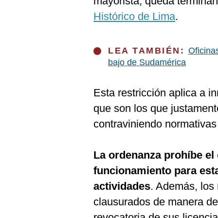
mayorista, queda terminan
De
Cookies
Histórico de Lima
.
Preguntas
Frecuentes
LEA TAMBIÉN:
Oficina
bajo de Sudamérica
Esta restricción aplica a i
que son los que justament
contraviniendo normativas
La ordenanza prohíbe el 
funcionamiento para est
actividades
. Además, los
clausurados de manera def
revocatoria de sus licencia