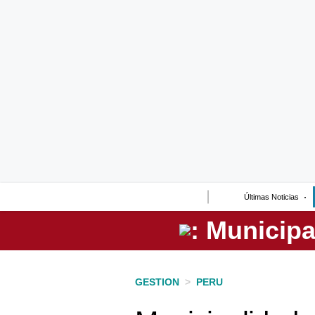
Lo último
Peru Quiosco
Portada
Empresas
Management & Empleo
Economía
Últimas Noticias
Mercados
Perú
Política
GESTION
>
PERU
Tu Dinero