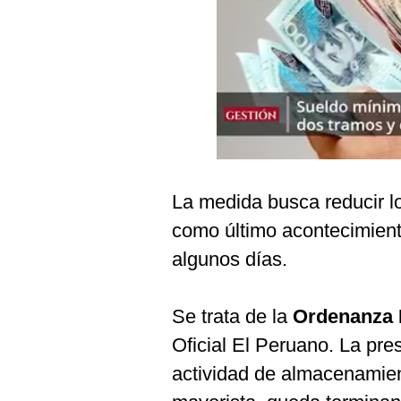
Podcast
Gestión TV
Videos
Fotogalerías
La medida busca reducir lo
gestion.pe
como último acontecimient
¿quiénes
Somos?
algunos días.
Términos
Y
Condiciones
Se trata de la
Ordenanza 
Política
Oficial El Peruano. La pr
De
Privacidad
actividad de almacenamien
Politica