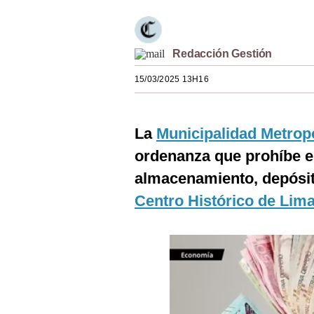
Estilos
Mundo
Redacción Gestión
EEUU
15/03/2025 13H16
México
España
La
Municipalidad Metrop
ordenanza que prohíbe el
Internacional
almacenamiento, depósit
Tecnología
Centro Histórico de Lim
Club del Suscriptor
Mix
G de Gestión
Notas Contratadas