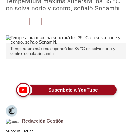
Temperatura máxima superará los 35 °C
en selva norte y centro, señaló Senamhi.
Tu Dinero
Finanzas Personales
Inmobiliarias
Plus G
Temperatura máxima superará los 35 °C en selva norte y
centro, señaló Senamhi.
Opinión
Editorial
Únete a nuestro canal
Pregunta de hoy
Suscríbete a YouTube
Blogs
Tendencias
Lujo
Redacción Gestión
Viajes
09/06/2024 20H35