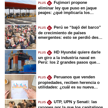
Fujimori propone
PLUS
G
eliminar ley que puso en jaque
peajes: ¿qué implicaría los
usuarios?
Perú se “bajó del barco”
PLUS
G
de crecimiento de países
emergentes: esto se perdió desde
2022
HD Hyundai quiere darle
PLUS
G
un giro a la industria naval en
Perú: los 2 grandes pasos que
daría
Peruanos que venden
PLUS
G
propiedades, reciben herencia o
utilidades: ¿cuál es su nueva
inversión clave?
UTP, UPN y Senati: las
PLUS
G
razones por la que los capitalinos