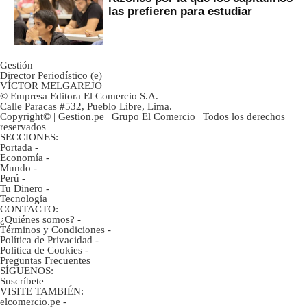
las prefieren para estudiar
Gestión
Director Periodístico (e)
VÍCTOR MELGAREJO
© Empresa Editora El Comercio S.A.
Calle Paracas #532, Pueblo Libre, Lima.
Copyright© | Gestion.pe | Grupo El Comercio | Todos los derechos
reservados
SECCIONES:
Portada
-
Economía
-
Mundo
-
Perú
-
Tu Dinero
-
Tecnología
CONTACTO:
¿Quiénes somos?
-
Términos y Condiciones
-
Política de Privacidad
-
Politica de Cookies
-
Preguntas Frecuentes
SÍGUENOS:
Suscríbete
VISITE TAMBIÉN:
elcomercio.pe
-