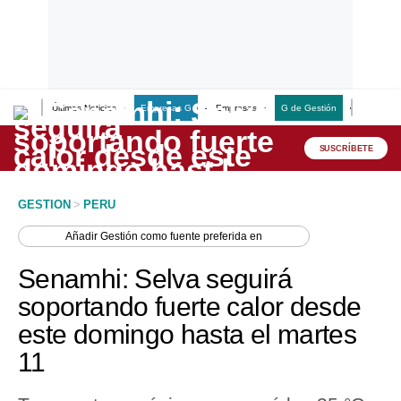
Últimas Noticias
Empresas G
Empresas
G de Gestión
Finanzas
Lo último
Peru Quiosco
SUSCRÍBETE
Portada
GESTION
>
PERU
Empresas
Añadir
Gestión
como fuente preferida en
Management & Empleo
Senamhi: Selva seguirá
Economía
soportando fuerte calor desde
este domingo hasta el martes
Mercados
11
Perú
Política