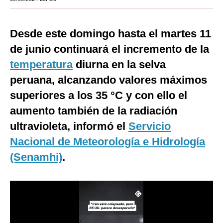
Moda
Desde este domingo hasta el martes 11
Estilos
de junio continuará el incremento de la
Mundo
temperatura
diurna en la selva
EEUU
peruana, alcanzando valores máximos
superiores a los 35 °C y con ello el
México
aumento también de la radiación
España
ultravioleta, informó el
Servicio
Internacional
Nacional de Meteorología e Hidrología
Tecnología
(Senamhi)
.
Club del Suscriptor
Mix
G de Gestión