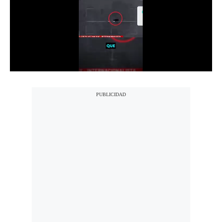
Notas Contratadas
Podcast
Gestión TV
Videos
Fotogalerías
gestion.pe
¿quiénes
Somos?
Términos
Y
Condiciones
Política
De
Privacidad