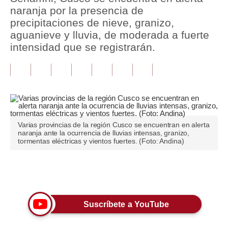
naranja por la presencia de
Tu Dinero
precipitaciones de nieve, granizo,
aguanieve y lluvia, de moderada a fuerte
Finanzas Personales
intensidad que se registrarán.
Inmobiliarias
Plus G
Opinión
Editorial
Varias provincias de la región Cusco se encuentran en alerta
naranja ante la ocurrencia de lluvias intensas, granizo,
tormentas eléctricas y vientos fuertes. (Foto: Andina)
Pregunta de hoy
Blogs
Únete a nuestro canal
Tendencias
Lujo
Suscríbete a YouTube
Viajes