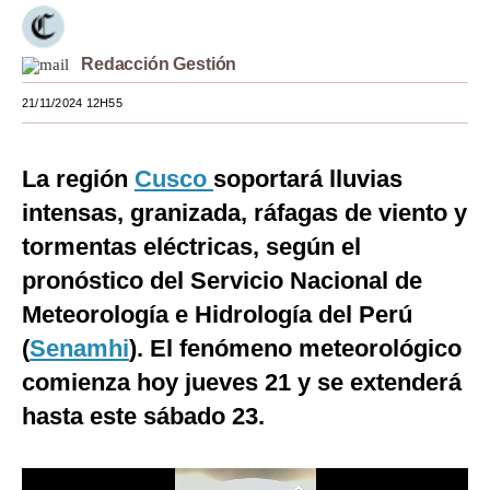
Moda
Redacción Gestión
Estilos
21/11/2024 12H55
Mundo
EEUU
La región
Cusco
soportará lluvias
México
intensas, granizada, ráfagas de viento y
tormentas eléctricas, según el
España
pronóstico del Servicio Nacional de
Internacional
Meteorología e Hidrología del Perú
Tecnología
(
Senamhi
). El fenómeno meteorológico
comienza hoy jueves 21 y se extenderá
Club del Suscriptor
hasta este sábado 23.
Mix
G de Gestión