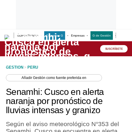
Últimas Noticias
Empresas G
Empresas
G de Gestión
Finanzas
Lo último
Peru Quiosco
SUSCRÍBETE
Portada
GESTION
>
PERU
Empresas
Añadir
Gestión
como fuente preferida en
Management & Empleo
Senamhi: Cusco en alerta
Economía
naranja por pronóstico de
lluvias intensas y granizo
Mercados
Perú
Según el aviso meteorológico N°353 del
Senamhi, Cusco se encuentra en alerta
Política