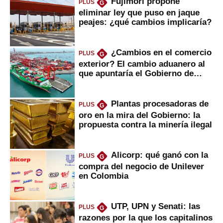
Fujimori propone
PLUS
G
eliminar ley que puso en jaque
peajes: ¿qué cambios implicaría?
¿Cambios en el comercio
PLUS
G
exterior? El cambio aduanero al
que apuntaría el Gobierno de
Fujimori
Plantas procesadoras de
PLUS
G
oro en la mira del Gobierno: la
propuesta contra la minería ilegal
Alicorp: qué ganó con la
PLUS
G
compra del negocio de Unilever
en Colombia
UTP, UPN y Senati: las
PLUS
G
razones por la que los capitalinos