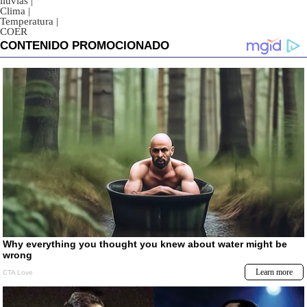
lluvias
|
Clima
|
Temperatura
|
COER