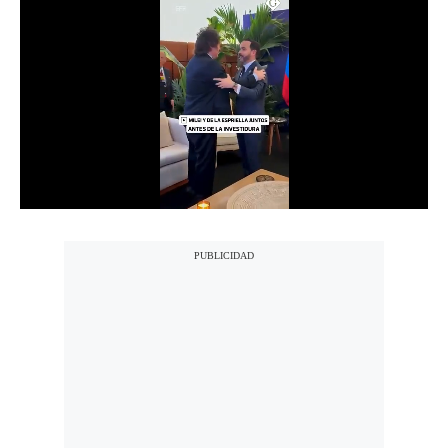
Notas Contratadas
Podcast
Gestión TV
Videos
Fotogalerías
gestion.pe
¿quiénes
Somos?
Términos
Y
Condiciones
Política
De
Privacidad