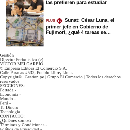
las prefieren para estudiar
Sunat: César Luna, el
PLUS
G
primer jefe en Gobierno de
Fujimori, ¿qué 4 tareas se
marcan urgentes?
Gestión
Director Periodístico (e)
VÍCTOR MELGAREJO
© Empresa Editora El Comercio S.A.
Calle Paracas #532, Pueblo Libre, Lima.
Copyright© | Gestion.pe | Grupo El Comercio | Todos los derechos
reservados
SECCIONES:
Portada
-
Economía
-
Mundo
-
Perú
-
Tu Dinero
-
Tecnología
CONTACTO:
¿Quiénes somos?
-
Términos y Condiciones
-
Política de Privacidad
-