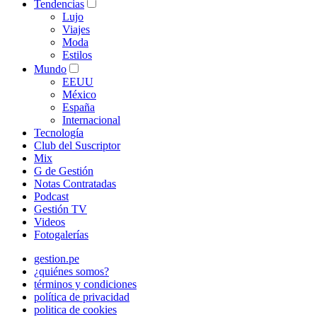
Tendencias
Lujo
Viajes
Moda
Estilos
Mundo
EEUU
México
España
Internacional
Tecnología
Club del Suscriptor
Mix
G de Gestión
Notas Contratadas
Podcast
Gestión TV
Videos
Fotogalerías
gestion.pe
¿quiénes somos?
términos y condiciones
política de privacidad
politica de cookies