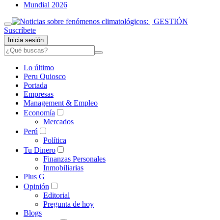
Mundial 2026
Suscríbete
Inicia sesión
Lo último
Peru Quiosco
Portada
Empresas
Management & Empleo
Economía
Mercados
Perú
Política
Tu Dinero
Finanzas Personales
Inmobiliarias
Plus G
Opinión
Editorial
Pregunta de hoy
Blogs