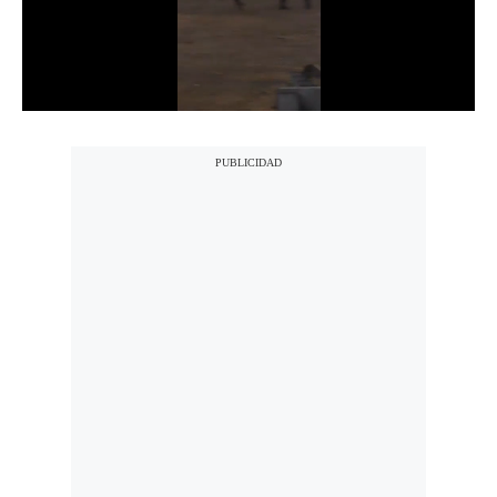
Notas Contratadas
Podcast
Gestión TV
Videos
Fotogalerías
gestion.pe
¿quiénes
Somos?
Términos
Y
Condiciones
Política
De
Privacidad