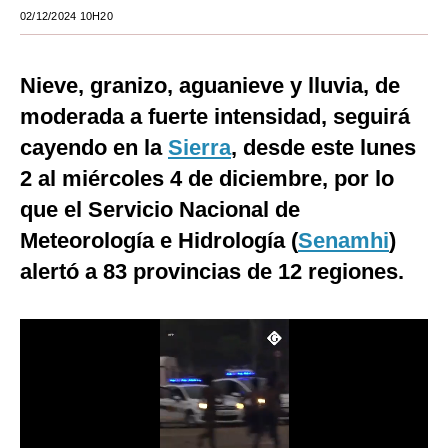
02/12/2024 10H20
Moda
Estilos
Nieve, granizo, aguanieve y lluvia, de
Mundo
moderada a fuerte intensidad, seguirá
cayendo en la
Sierra
, desde este lunes
EEUU
2 al miércoles 4 de diciembre, por lo
México
que el Servicio Nacional de
España
Meteorología e Hidrología (
Senamhi
)
alertó a 83 provincias de 12 regiones.
Internacional
Tecnología
Club del Suscriptor
Mix
G de Gestión