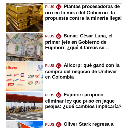
Plantas procesadoras de
PLUS
G
oro en la mira del Gobierno: la
propuesta contra la minería ilegal
Sunat: César Luna, el
PLUS
G
primer jefe en Gobierno de
Fujimori, ¿qué 4 tareas se
marcan urgentes?
Alicorp: qué ganó con la
PLUS
G
compra del negocio de Unilever
en Colombia
Fujimori propone
PLUS
G
eliminar ley que puso en jaque
peajes: ¿qué cambios implicaría?
Oliver Stark regresa a
PLUS
G