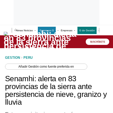
Últimas Noticias
Empresas G
Empresas
G de Gestión
Finanzas
Lo último
Peru Quiosco
SUSCRÍBETE
Portada
GESTION
>
PERU
Empresas
Añadir
Gestión
como fuente preferida en
Management & Empleo
Senamhi: alerta en 83
Economía
provincias de la sierra ante
persistencia de nieve, granizo y
Mercados
lluvia
Perú
Política