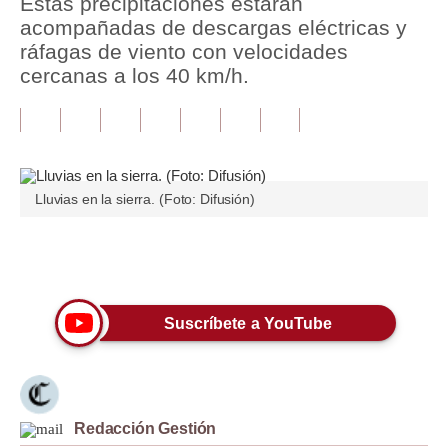
Estas precipitaciones estarán
acompañadas de descargas eléctricas y
Tu Dinero
ráfagas de viento con velocidades
cercanas a los 40 km/h.
Finanzas Personales
Inmobiliarias
Plus G
Opinión
Lluvias en la sierra. (Foto: Difusión)
Editorial
Únete a nuestro canal
Pregunta de hoy
Blogs
Suscríbete a YouTube
Tendencias
Lujo
Redacción Gestión
Viajes