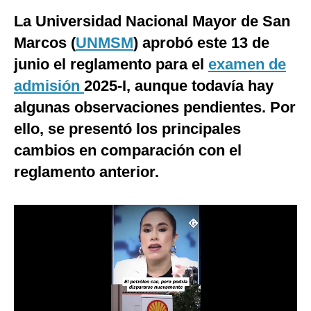
La Universidad Nacional Mayor de San
Moda
Marcos (
UNMSM
) aprobó este 13 de
Estilos
junio el reglamento para el
examen de
Mundo
admisión
2025-I, aunque todavía hay
EEUU
algunas observaciones pendientes. Por
ello, se presentó los principales
México
cambios en comparación con el
España
reglamento anterior.
Internacional
Tecnología
Club del Suscriptor
Mix
G de Gestión