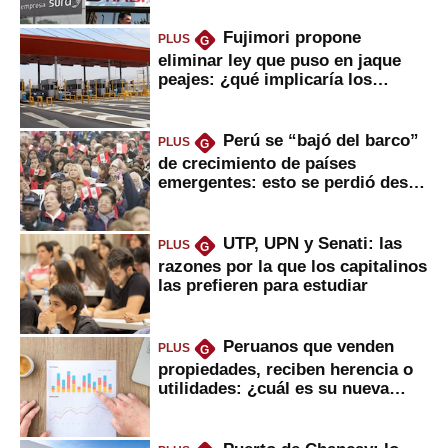
Fujimori propone
PLUS
G
eliminar ley que puso en jaque
peajes: ¿qué implicaría los
usuarios?
Perú se “bajó del barco”
PLUS
G
de crecimiento de países
emergentes: esto se perdió desde
2022
UTP, UPN y Senati: las
PLUS
G
razones por la que los capitalinos
las prefieren para estudiar
Peruanos que venden
PLUS
G
propiedades, reciben herencia o
utilidades: ¿cuál es su nueva
inversión clave?