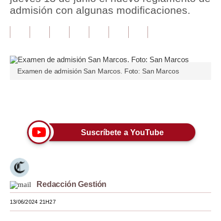
admisión con algunas modificaciones.
Tu Dinero
Finanzas Personales
Inmobiliarias
Examen de admisión San Marcos. Foto: San Marcos
Plus G
Opinión
Únete a nuestro canal
Editorial
Suscríbete a YouTube
Pregunta de hoy
Blogs
Tendencias
Redacción Gestión
Lujo
13/06/2024 21H27
Viajes