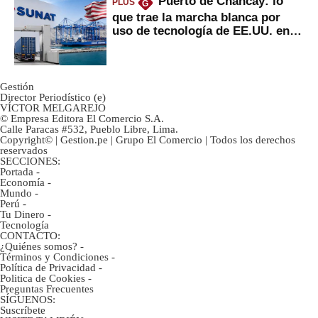
Puerto de Chancay: lo
PLUS
G
que trae la marcha blanca por
uso de tecnología de EE.UU. en
mercancías
Gestión
Director Periodístico (e)
VÍCTOR MELGAREJO
© Empresa Editora El Comercio S.A.
Calle Paracas #532, Pueblo Libre, Lima.
Copyright© | Gestion.pe | Grupo El Comercio | Todos los derechos
reservados
SECCIONES:
Portada
-
Economía
-
Mundo
-
Perú
-
Tu Dinero
-
Tecnología
CONTACTO:
¿Quiénes somos?
-
Términos y Condiciones
-
Política de Privacidad
-
Politica de Cookies
-
Preguntas Frecuentes
SÍGUENOS:
Suscríbete