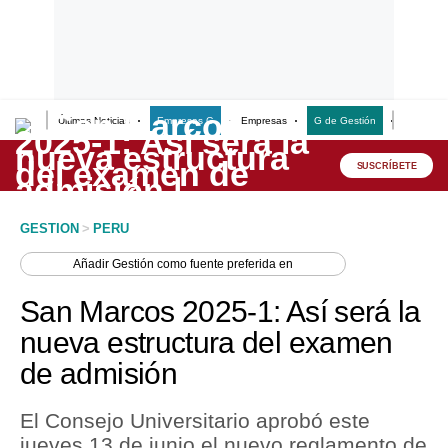
Últimas Noticias
Empresas G
Empresas
G de Gestión
Finanzas
Lo último
Peru Quiosco
SUSCRÍBETE
Portada
GESTION
>
PERU
Empresas
Añadir
Gestión
como fuente preferida en
Management & Empleo
San Marcos 2025-1: Así será la
Economía
nueva estructura del examen
de admisión
Mercados
Perú
El Consejo Universitario aprobó este
jueves 13 de junio el nuevo reglamento de
Política