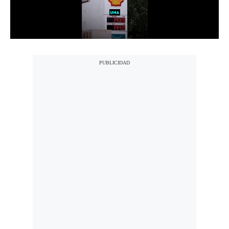
Notas Contratadas
Podcast
Gestión TV
Videos
Fotogalerías
gestion.pe
¿quiénes
Somos?
Términos
Y
Condiciones
Política
De
Privacidad