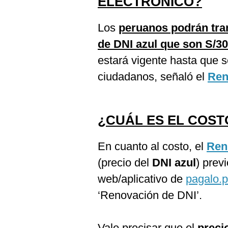
ELECTRÓNICO?
Los
peruanos podrán tra
de DNI azul que son S/3
estará vigente hasta que 
ciudadanos, señaló el
Ren
¿CUÁL ES EL COST
En cuanto al costo, el
Ren
(precio del
DNI azul
) prev
web/aplicativo de
pagalo.
‘Renovación de DNI’.
Vale precisar que el
preci