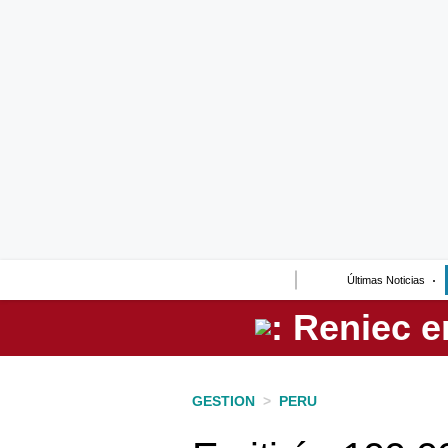
Lo último
Peru Quiosco
Portada
Empresas
Management & Empleo
Economía
Últimas Noticias
Mercados
Perú
Política
GESTION
>
PERU
Tu Dinero