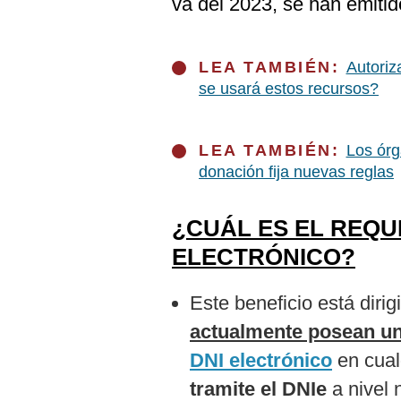
va del 2023, se han emiti
De
Cookies
Preguntas
Frecuentes
LEA TAMBIÉN:
Autoriz
se usará estos recursos?
LEA TAMBIÉN:
Los órg
donación fija nuevas reglas
¿CUÁL ES EL REQU
ELECTRÓNICO?
Este beneficio está diri
actualmente posean un
DNI electrónico
en cual
tramite el DNIe
a nivel 