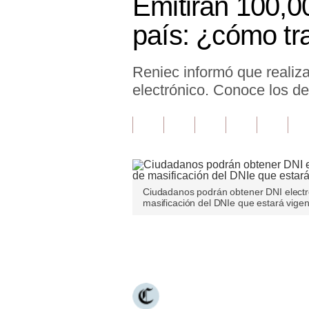
Emitirán 100,00
Finanzas Personales
país: ¿cómo tr
Inmobiliarias
Reniec informó que realiz
Plus G
electrónico. Conoce los det
Opinión
Editorial
Pregunta de hoy
Blogs
Ciudadanos podrán obtener DNI electr
masificación del DNIe que estará vigen
Tendencias
Lujo
Únete a nuestro canal
Viajes
Moda