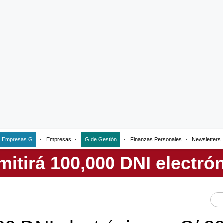
Empresas G
Empresas
G de Gestión
Finanzas Personales
Newsletters