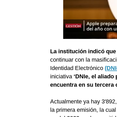
Podcast
Gestión TV
Videos
Fotogalerías
La institución indicó qu
gestion.pe
continuar con la masifica
¿quiénes
Identidad Electrónico
(DNI
Somos?
iniciativa
‘DNIe, el aliado
Términos
encuentra en su tercera
Y
Condiciones
Política
Actualmente ya hay 3′892
De
Privacidad
la primera emisión, la cual
Politica