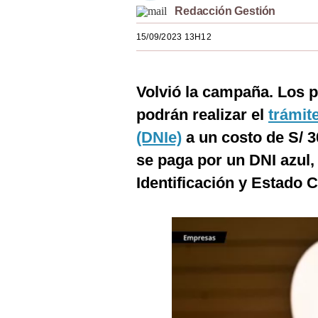
Redacción Gestión
Estilos
15/09/2023 13H12
Mundo
EEUU
Volvió la campaña. Los 
México
podrán realizar el
trámit
España
(DNIe)
a un costo de S/ 3
Internacional
se paga por un DNI azul,
Identificación y Estado Ci
Tecnología
Club del Suscriptor
Mix
G de Gestión
Notas Contratadas