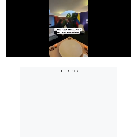
Notas Contratadas
Podcast
Gestión TV
Videos
Fotogalerías
gestion.pe
¿quiénes
Somos?
Términos
Y
Condiciones
Política
De
Privacidad