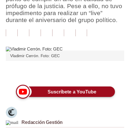
prófugo de la justicia. Pese a ello, no tuvo
Tu Dinero
impedimento para realizar un “live”
durante el aniversario del grupo político.
Finanzas Personales
Inmobiliarias
Plus G
Vladimir Cerrón. Foto: GEC
Opinión
Editorial
Únete a nuestro canal
Pregunta de hoy
Suscríbete a YouTube
Blogs
Tendencias
Lujo
Redacción Gestión
Viajes