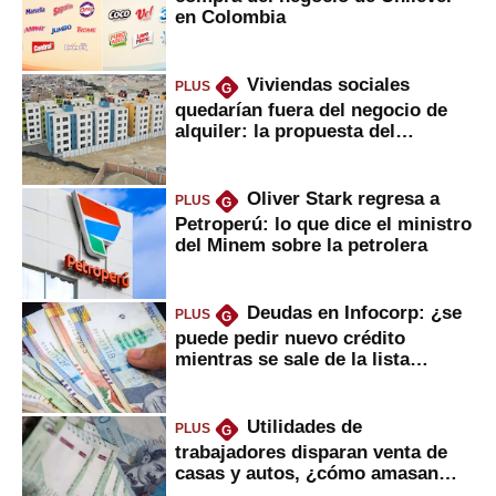
en Colombia
Viviendas sociales
PLUS
G
quedarían fuera del negocio de
alquiler: la propuesta del
gobierno
Oliver Stark regresa a
PLUS
G
Petroperú: lo que dice el ministro
del Minem sobre la petrolera
Deudas en Infocorp: ¿se
PLUS
G
puede pedir nuevo crédito
mientras se sale de la lista
negra?
Utilidades de
PLUS
G
trabajadores disparan venta de
casas y autos, ¿cómo amasan
tanta liquidez?