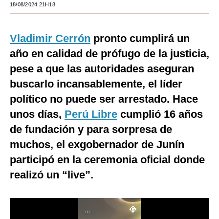
18/08/2024 21H18
Moda
Estilos
Vladimir Cerrón
pronto cumplirá un
año en calidad de prófugo de la justicia,
Mundo
pese a que las autoridades aseguran
EEUU
buscarlo incansablemente, el líder
México
político no puede ser arrestado. Hace
unos días,
España
Perú Libre
cumplió 16 años
de fundación y para sorpresa de
Internacional
muchos, el exgobernador de Junín
Tecnología
participó en la ceremonia oficial donde
Club del Suscriptor
realizó un “live”.
Mix
G de Gestión