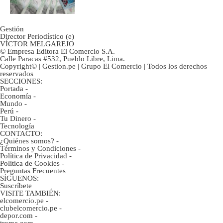
Gestión
Director Periodístico (e)
VÍCTOR MELGAREJO
© Empresa Editora El Comercio S.A.
Calle Paracas #532, Pueblo Libre, Lima.
Copyright© | Gestion.pe | Grupo El Comercio | Todos los derechos
reservados
SECCIONES:
Portada
-
Economía
-
Mundo
-
Perú
-
Tu Dinero
-
Tecnología
CONTACTO:
¿Quiénes somos?
-
Términos y Condiciones
-
Política de Privacidad
-
Politica de Cookies
-
Preguntas Frecuentes
SÍGUENOS:
Suscríbete
VISITE TAMBIÉN:
elcomercio.pe
-
clubelcomercio.pe
-
depor.com
-
trome.com
-