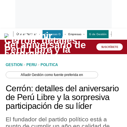
Últimas Noticias
Empresas G
Empresas
G de Gestión
Finanzas
Lo último
Peru Quiosco
SUSCRÍBETE
Portada
GESTION
>
PERU
>
POLITICA
Empresas
Añadir
Gestión
como fuente preferida en
Management & Empleo
Cerrón: detalles del aniversario
Economía
de Perú Libre y la sorpresiva
participación de su líder
Mercados
Perú
El fundador del partido político está a
punto de cumplir un año en calidad de
Política