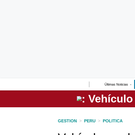
Lo último
Peru Quiosco
Portada
Empresas
Management & Empleo
Economía
Últimas Noticias
Mercados
Perú
Política
GESTION
>
PERU
>
POLITICA
Tu Dinero