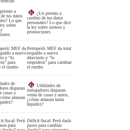
 noticias
G
¿Un premio a
cambio de tus datos
personales? Lo que dice
la ley sobre sorteos y
promociones
Petroperú: MEF da total
respaldo a nuevo
directorio y “lo
empodera” para cambiar
el rumbo
G
Utilidades de
trabajadores disparan
venta de casas y autos,
¿cómo amasan tanta
liquidez?
Déficit fiscal: Perú daría
pasos para cambiar
“techo” para siguientes