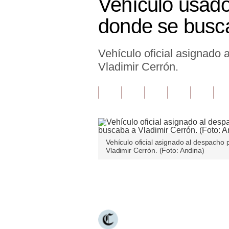
Vehículo usado
Finanzas Personales
donde se busca
Inmobiliarias
Vehículo oficial asignado 
Plus G
Vladimir Cerrón.
Opinión
Editorial
Pregunta de hoy
Blogs
Vehículo oficial asignado al despacho 
Vladimir Cerrón. (Foto: Andina)
Tendencias
Lujo
Únete a nuestro canal
Viajes
Moda