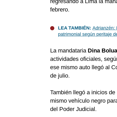
regresando a Lima la maña
De
Cookies
febrero.
Preguntas
Frecuentes
LEA TAMBIÉN:
Adrianzén: 
patrimonial según peritaje d
La mandataria
Dina Bolua
actividades oficiales, seg
ese mismo auto llegó al C
de julio.
También llegó a inicios de 
mismo vehículo negro para 
del Poder Judicial.