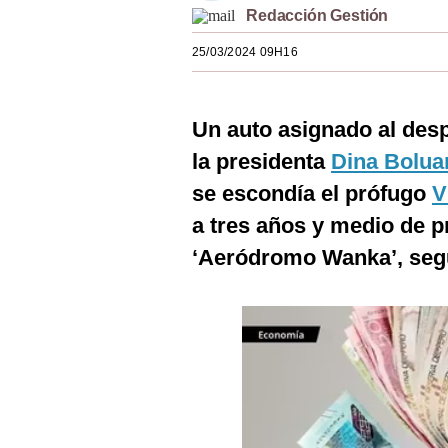
Redacción Gestión
Estilos
25/03/2024 09H16
Mundo
EEUU
Un auto asignado al des
México
la presidenta
Dina Bolua
España
se escondía el prófugo
V
Internacional
a tres años y medio de pr
‘Aeródromo Wanka’, segú
Tecnología
Club del Suscriptor
Mix
G de Gestión
Notas Contratadas