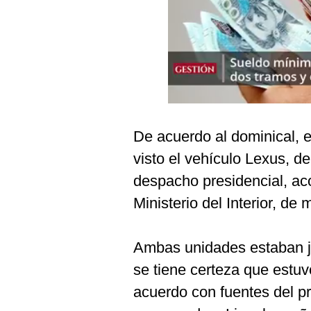
Podcast
Gestión TV
Videos
Fotogalerías
De acuerdo al dominical, e
gestion.pe
visto el vehículo Lexus, 
¿quiénes
despacho presidencial, a
Somos?
Ministerio del Interior, de
Términos
Y
Condiciones
Ambas unidades estaban jus
Política
se tiene certeza que estu
De
Privacidad
acuerdo con fuentes del pr
Politica