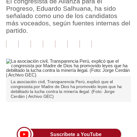
El congresista de Alianza para el
Progreso, Eduardo Salhuana, ha sido
Tu Dinero
señalado como uno de los candidatos
más voceados, según fuentes internas del
Finanzas Personales
partido.
Inmobiliarias
Plus G
Opinión
Editorial
La asociación civil, Transparencia Perú, explicó que el
Pregunta de hoy
congresista por Madre de Dios ha promovido leyes que ha
debilitado la lucha contra la minería ilegal. (Foto: Jorge
Cerdán | Archivo GEC)
Blogs
Tendencias
Únete a nuestro canal
Lujo
Viajes
Suscríbete a YouTube