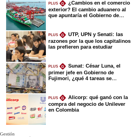
¿Cambios en el comercio
PLUS
G
exterior? El cambio aduanero al
que apuntaría el Gobierno de
Fujimori
UTP, UPN y Senati: las
PLUS
G
razones por la que los capitalinos
las prefieren para estudiar
Sunat: César Luna, el
PLUS
G
primer jefe en Gobierno de
Fujimori, ¿qué 4 tareas se
marcan urgentes?
Alicorp: qué ganó con la
PLUS
G
compra del negocio de Unilever
en Colombia
Gestión