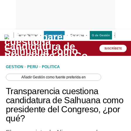
Últimas Noticias
Empresas G
Empresas
G de Gestión
Finanzas
Lo último
Peru Quiosco
SUSCRÍBETE
Portada
GESTION
>
PERU
>
POLITICA
Empresas
Añadir
Gestión
como fuente preferida en
Management & Empleo
Transparencia cuestiona
Economía
candidatura de Salhuana como
presidente del Congreso, ¿por
Mercados
qué?
Perú
Política