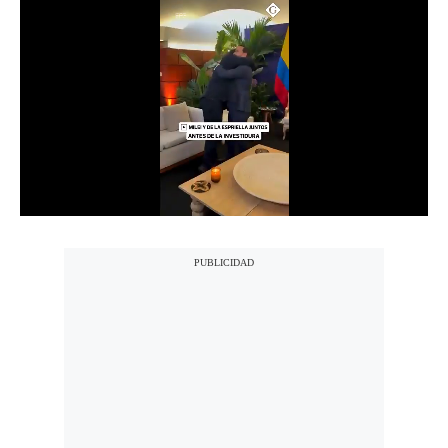
Notas Contratadas
Podcast
Gestión TV
Videos
Fotogalerías
gestion.pe
¿quiénes
Somos?
Términos
Y
Condiciones
Política
De
Privacidad