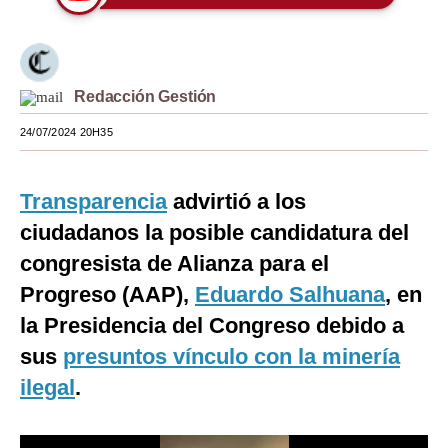
Moda
Estilos
Redacción Gestión
Mundo
24/07/2024 20H35
EEUU
México
Transparencia
advirtió a los
ciudadanos la posible candidatura del
España
congresista de Alianza para el
Internacional
Progreso (AAP),
Eduardo Salhuana
, en
Tecnología
la Presidencia del Congreso debido a
Club del Suscriptor
sus
presuntos vínculo con la minería
ilegal
.
Mix
G de Gestión