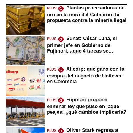
Plantas procesadoras de
PLUS
G
oro en la mira del Gobierno: la
propuesta contra la minería ilegal
Sunat: César Luna, el
PLUS
G
primer jefe en Gobierno de
Fujimori, ¿qué 4 tareas se
marcan urgentes?
Alicorp: qué ganó con la
PLUS
G
compra del negocio de Unilever
en Colombia
Fujimori propone
PLUS
G
eliminar ley que puso en jaque
peajes: ¿qué cambios implicaría?
Oliver Stark regresa a
PLUS
G