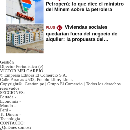
Petroperú: lo que dice el ministro
del Minem sobre la petrolera
Viviendas sociales
PLUS
G
quedarían fuera del negocio de
alquiler: la propuesta del
gobierno
Gestión
Director Periodístico (e)
VÍCTOR MELGAREJO
© Empresa Editora El Comercio S.A.
Calle Paracas #532, Pueblo Libre, Lima.
Copyright© | Gestion.pe | Grupo El Comercio | Todos los derechos
reservados
SECCIONES:
Portada
-
Economía
-
Mundo
-
Perú
-
Tu Dinero
-
Tecnología
CONTACTO:
¿Quiénes somos?
-