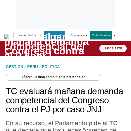
Últimas Noticias
Empresas G
Empresas
G de Gestión
Finanzas
Lo último
Peru Quiosco
SUSCRÍBETE
Portada
GESTION
>
PERU
>
POLITICA
Empresas
Añadir
Gestión
como fuente preferida en
Management & Empleo
TC evaluará mañana demanda
Economía
competencial del Congreso
contra el PJ por caso JNJ
Mercados
Perú
En su recurso, el Parlamento pide al TC
que declare que los jueces “carecen de
Política