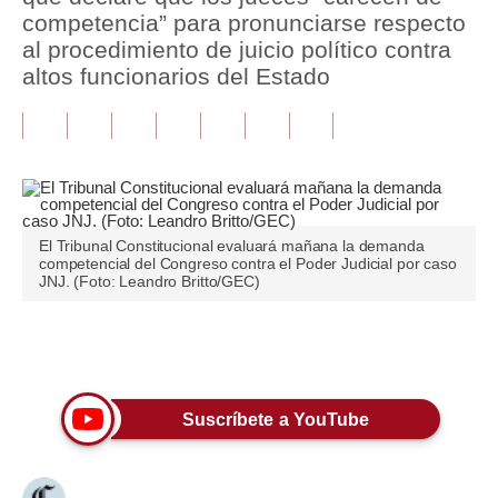
competencia” para pronunciarse respecto
Tu Dinero
al procedimiento de juicio político contra
altos funcionarios del Estado
Finanzas Personales
Inmobiliarias
Plus G
Opinión
El Tribunal Constitucional evaluará mañana la demanda
competencial del Congreso contra el Poder Judicial por caso
Editorial
JNJ. (Foto: Leandro Britto/GEC)
Pregunta de hoy
Únete a nuestro canal
Blogs
Tendencias
Suscríbete a YouTube
Lujo
Viajes