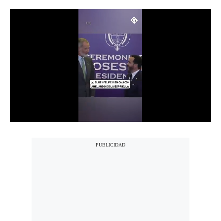
Notas Contratadas
Podcast
Gestión TV
Videos
Fotogalerías
gestion.pe
¿quiénes
Somos?
Términos
Y
Condiciones
Política
De
Privacidad