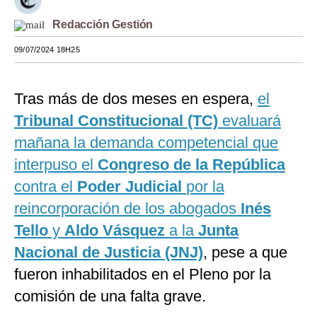
Moda
Redacción Gestión
Estilos
09/07/2024 18H25
Mundo
Tras más de dos meses en espera,
el
EEUU
Tribunal Constitucional (TC)
evaluará
México
mañana la demanda competencial que
interpuso el
Congreso de la República
España
contra el
Poder Judicial
por la
Internacional
reincorporación de los abogados
Inés
Tecnología
Tello
y
Aldo Vásquez
a la
Junta
Club del Suscriptor
Nacional de Justicia (JNJ)
, pese a que
fueron inhabilitados en el Pleno por la
Mix
comisión de una falta grave.
G de Gestión