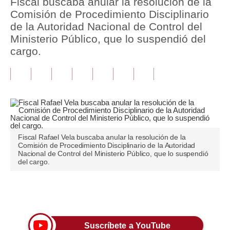
Fiscal buscaba anular la resolución de la
Comisión de Procedimiento Disciplinario
Tu Dinero
de la Autoridad Nacional de Control del
Ministerio Público, que lo suspendió del
Finanzas Personales
cargo.
Inmobiliarias
Plus G
Opinión
Editorial
Fiscal Rafael Vela buscaba anular la resolución de la
Pregunta de hoy
Comisión de Procedimiento Disciplinario de la Autoridad
Nacional de Control del Ministerio Público, que lo suspendió
del cargo.
Blogs
Tendencias
Únete a nuestro canal
Lujo
Viajes
Suscríbete a YouTube