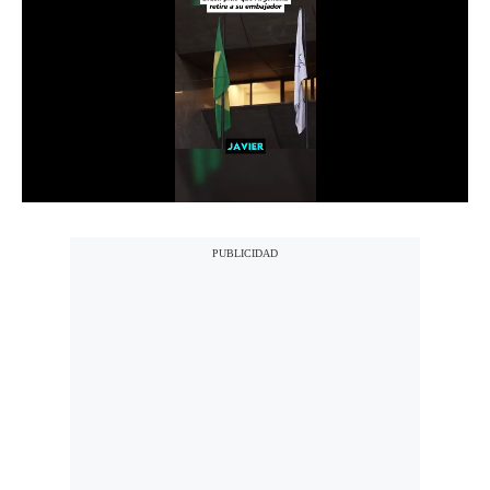
Notas Contratadas
Podcast
Gestión TV
Videos
Fotogalerías
gestion.pe
¿quiénes
Somos?
Términos
Y
Condiciones
Política
De
Privacidad