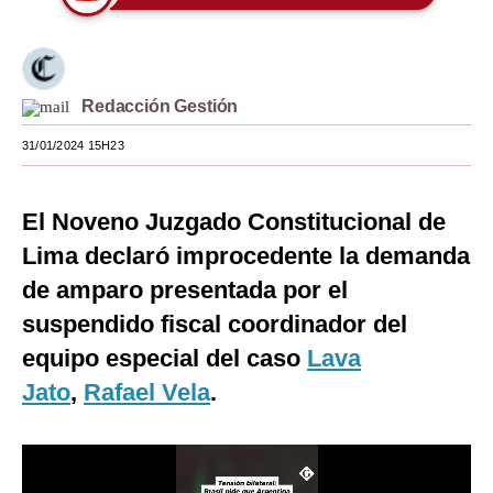
Moda
Estilos
Redacción Gestión
Mundo
31/01/2024 15H23
EEUU
México
El Noveno Juzgado Constitucional de
Lima declaró improcedente la demanda
España
de amparo presentada por el
Internacional
suspendido fiscal coordinador del
Tecnología
equipo especial del caso
Lava
Club del Suscriptor
Jato
,
Rafael Vela
.
Mix
G de Gestión