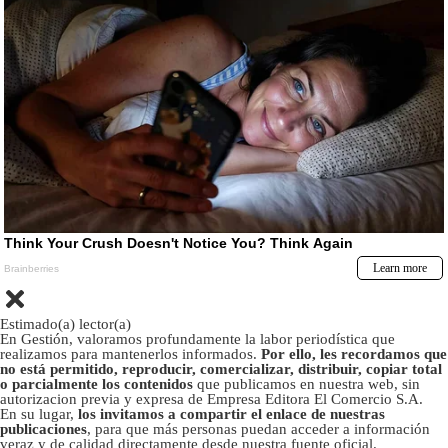
Estimado(a) lector(a)
En Gestión, valoramos profundamente la labor periodística que
realizamos para mantenerlos informados.
Por ello, les recordamos que
no está permitido, reproducir, comercializar, distribuir, copiar total
o parcialmente los contenidos
que publicamos en nuestra web, sin
autorizacion previa y expresa de Empresa Editora El Comercio S.A.
En su lugar,
los invitamos a compartir el enlace de nuestras
publicaciones
, para que más personas puedan acceder a información
veraz y de calidad directamente desde nuestra fuente oficial.