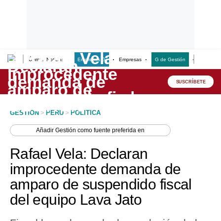
Últimas Noticias
Empresas G
Empresas
G de Gestión
Finanzas
Lo último
Peru Quiosco
SUSCRÍBETE
Portada
GESTION
>
PERU
>
POLITICA
Empresas
Añadir
Gestión
como fuente preferida en
Management & Empleo
Rafael Vela: Declaran
Economía
improcedente demanda de
amparo de suspendido fiscal
Mercados
del equipo Lava Jato
Perú
Política