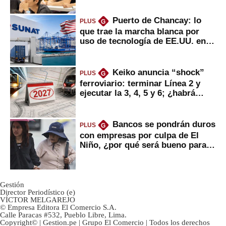
Puerto de Chancay: lo
PLUS
G
que trae la marcha blanca por
uso de tecnología de EE.UU. en
mercancías
Keiko anuncia “shock”
PLUS
G
ferroviario: terminar Línea 2 y
ejecutar la 3, 4, 5 y 6; ¿habrá
avances?
Bancos se pondrán duros
PLUS
G
con empresas por culpa de El
Niño, ¿por qué será bueno para
ahorristas?
Gestión
Director Periodístico (e)
VÍCTOR MELGAREJO
© Empresa Editora El Comercio S.A.
Calle Paracas #532, Pueblo Libre, Lima.
Copyright© | Gestion.pe | Grupo El Comercio | Todos los derechos