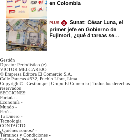
en Colombia
Sunat: César Luna, el
PLUS
G
primer jefe en Gobierno de
Fujimori, ¿qué 4 tareas se
marcan urgentes?
Gestión
Director Periodístico (e)
VÍCTOR MELGAREJO
© Empresa Editora El Comercio S.A.
Calle Paracas #532, Pueblo Libre, Lima.
Copyright© | Gestion.pe | Grupo El Comercio | Todos los derechos
reservados
SECCIONES:
Portada
-
Economía
-
Mundo
-
Perú
-
Tu Dinero
-
Tecnología
CONTACTO:
¿Quiénes somos?
-
Términos y Condiciones
-
Política de Privacidad
-