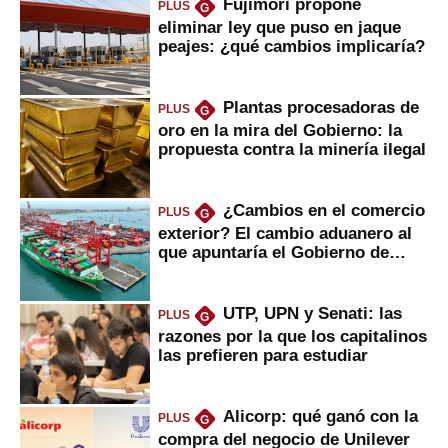
Fujimori propone
PLUS
G
eliminar ley que puso en jaque
peajes: ¿qué cambios implicaría?
Plantas procesadoras de
PLUS
G
oro en la mira del Gobierno: la
propuesta contra la minería ilegal
¿Cambios en el comercio
PLUS
G
exterior? El cambio aduanero al
que apuntaría el Gobierno de
Fujimori
UTP, UPN y Senati: las
PLUS
G
razones por la que los capitalinos
las prefieren para estudiar
Alicorp: qué ganó con la
PLUS
G
compra del negocio de Unilever