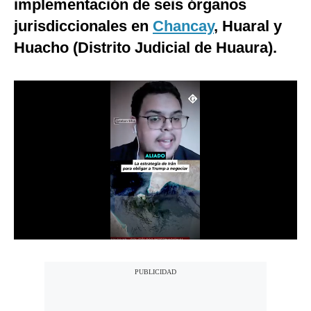
implementación de seis órganos
Notas Contratadas
jurisdiccionales en
Chancay
, Huaral y
Podcast
Huacho (Distrito Judicial de Huaura).
Gestión TV
Videos
Fotogalerías
gestion.pe
¿quiénes
Somos?
Términos
Y
Condiciones
Política
De
Privacidad