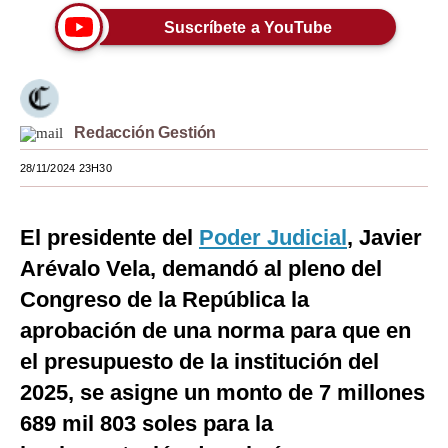
Suscríbete a YouTube
Moda
Estilos
Mundo
Redacción Gestión
EEUU
28/11/2024 23H30
México
España
El presidente del
Poder Judicial
, Javier
Arévalo Vela, demandó al pleno del
Internacional
Congreso de la República la
Tecnología
aprobación de una norma para que en
Club del Suscriptor
el presupuesto de la institución del
2025, se asigne un monto de 7 millones
Mix
689 mil 803 soles para la
G de Gestión