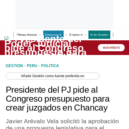
Últimas Noticias
Empresas G
Empresas
G de Gestión
Finanzas
Lo último
Peru Quiosco
SUSCRÍBETE
Portada
GESTION
>
PERU
>
POLITICA
Empresas
Añadir
Gestión
como fuente preferida en
Management & Empleo
Presidente del PJ pide al
Economía
Congreso presupuesto para
crear juzgados en Chancay
Mercados
Perú
Javier Arévalo Vela solicitó la aprobación
de una propuesta legislativa para el
Política