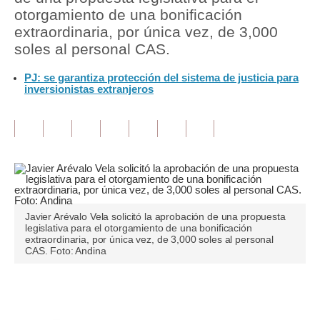
otorgamiento de una bonificación
Tu Dinero
extraordinaria, por única vez, de 3,000
soles al personal CAS.
Finanzas Personales
PJ: se garantiza protección del sistema de justicia para
Inmobiliarias
inversionistas extranjeros
Plus G
Opinión
Editorial
Pregunta de hoy
Javier Arévalo Vela solicitó la aprobación de una propuesta
Blogs
legislativa para el otorgamiento de una bonificación
extraordinaria, por única vez, de 3,000 soles al personal
CAS. Foto: Andina
Tendencias
Lujo
Únete a nuestro canal
Viajes