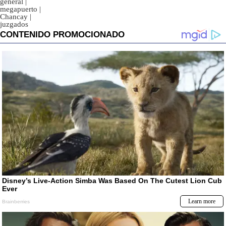
general
|
megapuerto
|
Chancay
|
juzgados