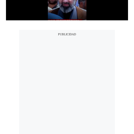
Notas Contratadas
Podcast
Gestión TV
Videos
Fotogalerías
gestion.pe
¿quiénes
Somos?
Términos
Y
Condiciones
Política
De
Privacidad