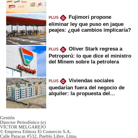
Fujimori propone
PLUS
G
eliminar ley que puso en jaque
peajes: ¿qué cambios implicaría?
Oliver Stark regresa a
PLUS
G
Petroperú: lo que dice el ministro
del Minem sobre la petrolera
Viviendas sociales
PLUS
G
quedarían fuera del negocio de
alquiler: la propuesta del
gobierno
Gestión
Director Periodístico (e)
VÍCTOR MELGAREJO
© Empresa Editora El Comercio S.A.
Calle Paracas #532, Pueblo Libre, Lima.