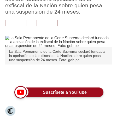
exfiscal de la Nación sobre quien pesa
Tu Dinero
una suspensión de 24 meses.
Finanzas Personales
Inmobiliarias
Plus G
Opinión
La Sala Permanente de la Corte Suprema declaró fundada
la apelación de la exfiscal de la Nación sobre quien pesa
una suspensión de 24 meses. Foto: gob.pe
Editorial
Pregunta de hoy
Únete a nuestro canal
Blogs
Suscríbete a YouTube
Tendencias
Lujo
Viajes