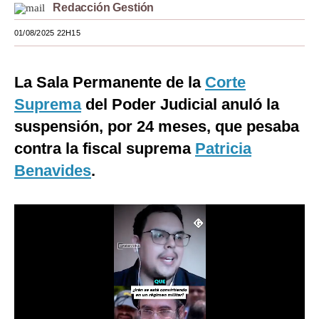
Redacción Gestión
Moda
01/08/2025 22H15
Estilos
Mundo
La Sala Permanente de la
Corte
Suprema
del Poder Judicial anuló la
EEUU
suspensión, por 24 meses, que pesaba
México
contra la fiscal suprema
Patricia
España
Benavides
.
Internacional
Tecnología
Club del Suscriptor
Mix
G de Gestión