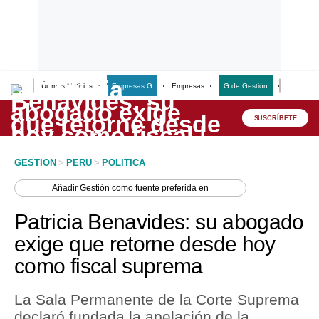
Últimas Noticias
Empresas G
Empresas
G de Gestión
Finanzas
Lo último
Peru Quiosco
SUSCRÍBETE
Portada
GESTION
>
PERU
>
POLITICA
Empresas
Añadir
Gestión
como fuente preferida en
Management & Empleo
Patricia Benavides: su abogado
Economía
exige que retorne desde hoy
como fiscal suprema
Mercados
Perú
La Sala Permanente de la Corte Suprema
declaró fundada la apelación de la
Política