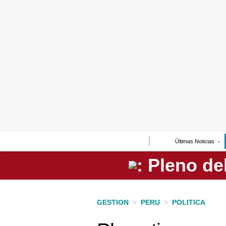
Lo último
Peru Quiosco
Portada
Empresas
Management & Empleo
Economía
Últimas Noticias
Mercados
Perú
Política
GESTION
>
PERU
>
POLITICA
Tu Dinero