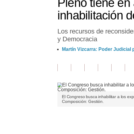
Pleno tiene en
Finanzas Personales
inhabilitación 
Inmobiliarias
Los recursos de reconsid
Plus G
y Democracia
Opinión
Martín Vizcarra: Poder Judicial
Editorial
Pregunta de hoy
Blogs
Tendencias
El Congreso busca inhabilitar a los ex
Composición: Gestión.
Lujo
Viajes
Únete a nuestro canal
Moda