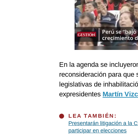
Podcast
Gestión TV
Videos
Fotogalerías
En la agenda se incluyero
gestion.pe
reconsideración para que s
¿quiénes
legislativas de inhabilitaci
Somos?
expresidentes
Martín Viz
Términos
Y
Condiciones
Política
LEA TAMBIÉN:
De
Presentarán litigación a la
Privacidad
participar en elecciones
Politica