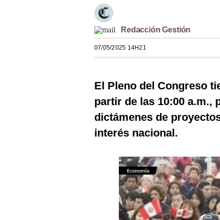
Estilos
Mundo
Redacción Gestión
07/05/2025 14H21
EEUU
México
El Pleno del Congreso ti
España
partir de las 10:00 a.m.,
Internacional
dictámenes de proyectos 
Tecnología
interés nacional.
Club del Suscriptor
Mix
G de Gestión
Notas Contratadas