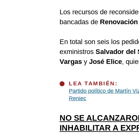
De
Cookies
Los recursos de reconside
Preguntas
bancadas de
Renovación
Frecuentes
En total son seis los pedi
exministros
Salvador del 
Vargas
y
José Elice
, qui
LEA TAMBIÉN:
Partido político de Martín V
Reniec
NO SE ALCANZARO
INHABILITAR A EX