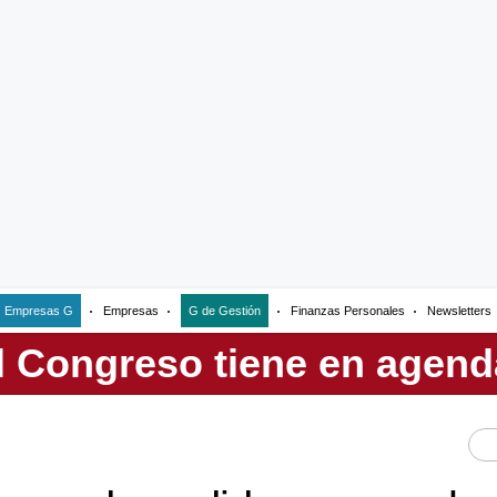
Empresas G
Empresas
G de Gestión
Finanzas Personales
Newsletters