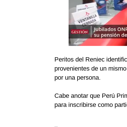
Podcast
Gestión TV
Videos
Fotogalerías
Peritos del Reniec identific
gestion.pe
provenientes de un mismo p
¿quiénes
por una persona.
Somos?
Términos
Y
Cabe anotar que Perú Pri
Condiciones
para inscribirse como parti
Política
De
Privacidad
Politica