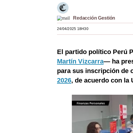
Estilos
Mundo
Redacción Gestión
24/04/2025 18H30
EEUU
México
El partido político Perú
España
Martín Vizcarra
— ha pres
Internacional
para sus inscripción de c
Tecnología
2026
, de acuerdo con la 
Club del Suscriptor
Mix
G de Gestión
Notas Contratadas