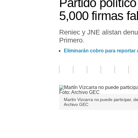
Partido polític
Finanzas Personales
5,000 firmas f
Inmobiliarias
Reniec y JNE alistan denun
Plus G
Primero.
Opinión
Eliminarán cobro para reportar 
Editorial
Pregunta de hoy
Blogs
Tendencias
Martín Vizcarra no puede participar, d
Archivo GEC
Lujo
Viajes
Únete a nuestro canal
Moda