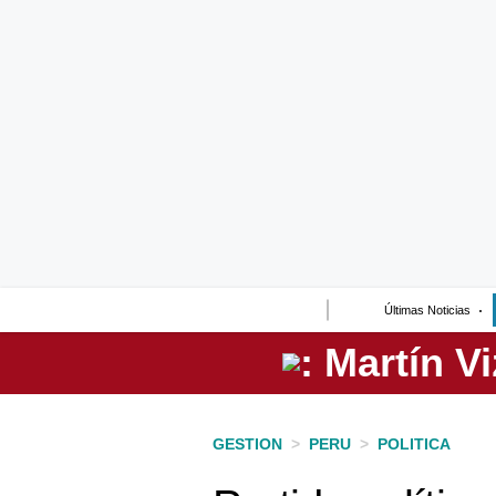
Lo último
Peru Quiosco
Portada
Empresas
Management & Empleo
Economía
Últimas Noticias
Mercados
Perú
Política
GESTION
>
PERU
>
POLITICA
Tu Dinero