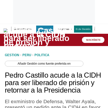
Últimas Noticias
Empresas G
Empresas
G de Gestión
Finanzas
Lo último
Peru Quiosco
SUSCRÍBETE
Portada
GESTION
>
PERU
>
POLITICA
Empresas
Añadir
Gestión
como fuente preferida en
Management & Empleo
Pedro Castillo acude a la CIDH
Economía
para ser liberado de prisión y
retornar a la Presidencia
Mercados
Perú
El exministro de Defensa, Walter Ayala,
presentó un pedido ante la CIDH en favor
Política