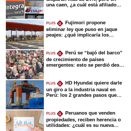
una caen, ¿a cuál está afiliado
usted?
Fujimori propone
PLUS
G
eliminar ley que puso en jaque
peajes: ¿qué implicaría los
usuarios?
Perú se “bajó del barco”
PLUS
G
de crecimiento de países
emergentes: esto se perdió desde
2022
HD Hyundai quiere darle
PLUS
G
un giro a la industria naval en
Perú: los 2 grandes pasos que
daría
Peruanos que venden
PLUS
G
propiedades, reciben herencia o
utilidades: ¿cuál es su nueva
inversión clave?