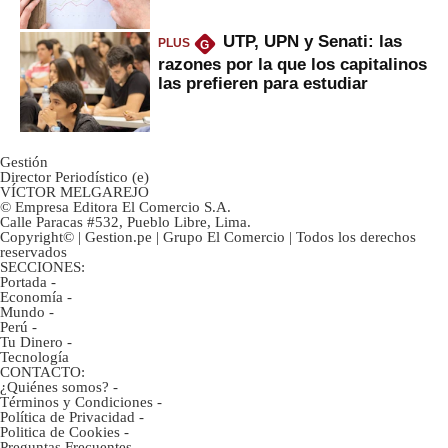
UTP, UPN y Senati: las
PLUS
G
razones por la que los capitalinos
las prefieren para estudiar
Gestión
Director Periodístico (e)
VÍCTOR MELGAREJO
© Empresa Editora El Comercio S.A.
Calle Paracas #532, Pueblo Libre, Lima.
Copyright© | Gestion.pe | Grupo El Comercio | Todos los derechos
reservados
SECCIONES:
Portada
-
Economía
-
Mundo
-
Perú
-
Tu Dinero
-
Tecnología
CONTACTO:
¿Quiénes somos?
-
Términos y Condiciones
-
Política de Privacidad
-
Politica de Cookies
-
Preguntas Frecuentes