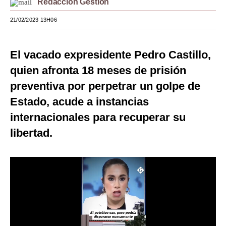
Redacción Gestión
Moda
21/02/2023 13H06
Estilos
El vacado expresidente Pedro Castillo,
Mundo
quien afronta 18 meses de prisión
EEUU
preventiva por perpetrar un golpe de
México
Estado, acude a instancias
internacionales para recuperar su
España
libertad.
Internacional
Tecnología
Club del Suscriptor
Mix
G de Gestión