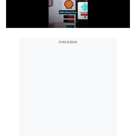
Notas Contratadas
Podcast
Gestión TV
Videos
Fotogalerías
gestion.pe
¿quiénes
Somos?
Términos
Y
Condiciones
Política
De
Privacidad