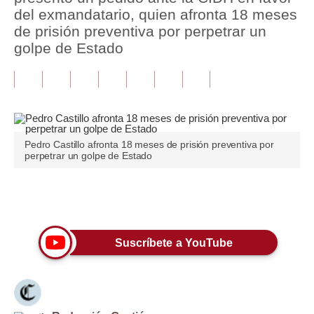
del exmandatario, quien afronta 18 meses
Tu Dinero
de prisión preventiva por perpetrar un
golpe de Estado
Finanzas Personales
Inmobiliarias
Plus G
Opinión
Pedro Castillo afronta 18 meses de prisión preventiva por
perpetrar un golpe de Estado
Editorial
Pregunta de hoy
Únete a nuestro canal
Blogs
Suscríbete a YouTube
Tendencias
Lujo
Viajes