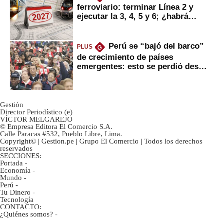
ferroviario: terminar Línea 2 y
ejecutar la 3, 4, 5 y 6; ¿habrá
avances?
Perú se “bajó del barco”
PLUS
G
de crecimiento de países
emergentes: esto se perdió desde
2022
Gestión
Director Periodístico (e)
VÍCTOR MELGAREJO
© Empresa Editora El Comercio S.A.
Calle Paracas #532, Pueblo Libre, Lima.
Copyright© | Gestion.pe | Grupo El Comercio | Todos los derechos
reservados
SECCIONES:
Portada
-
Economía
-
Mundo
-
Perú
-
Tu Dinero
-
Tecnología
CONTACTO:
¿Quiénes somos?
-