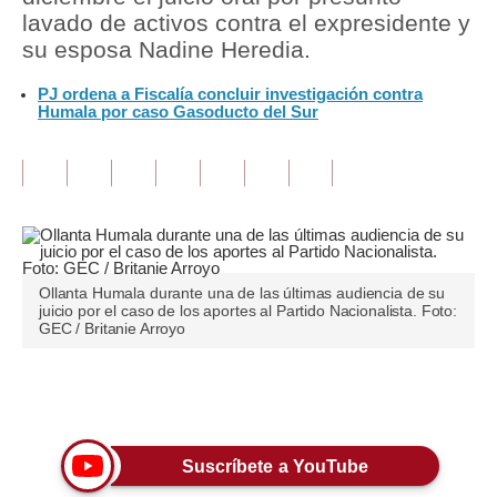
lavado de activos contra el expresidente y
Tu Dinero
su esposa Nadine Heredia.
Finanzas Personales
PJ ordena a Fiscalía concluir investigación contra
Humala por caso Gasoducto del Sur
Inmobiliarias
Plus G
Opinión
Editorial
Ollanta Humala durante una de las últimas audiencia de su
Pregunta de hoy
juicio por el caso de los aportes al Partido Nacionalista. Foto:
GEC / Britanie Arroyo
Blogs
Tendencias
Únete a nuestro canal
Lujo
Suscríbete a YouTube
Viajes