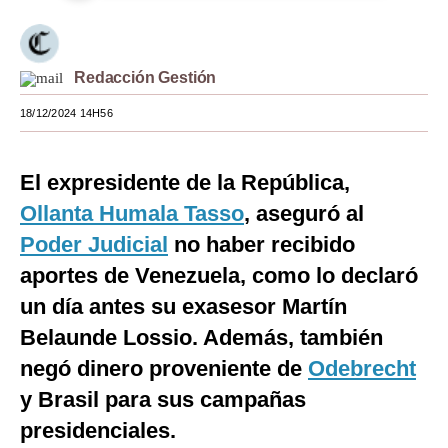
Moda
Estilos
Redacción Gestión
Mundo
18/12/2024 14H56
EEUU
El expresidente de la República,
México
Ollanta Humala Tasso
, aseguró al
España
Poder Judicial
no haber recibido
Internacional
aportes de Venezuela, como lo declaró
un día antes su exasesor Martín
Tecnología
Belaunde Lossio. Además, también
Club del Suscriptor
negó dinero proveniente de
Odebrecht
Mix
y Brasil para sus campañas
presidenciales.
G de Gestión