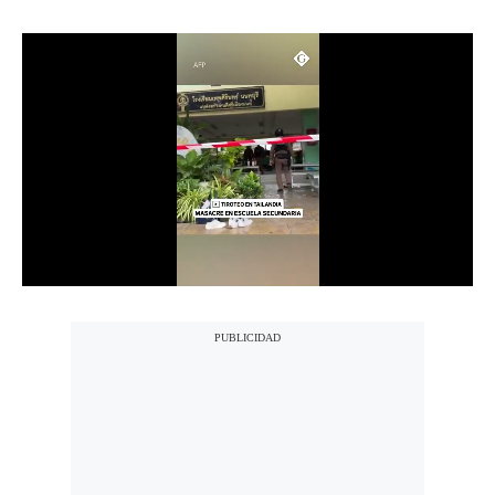
Notas Contratadas
Podcast
Gestión TV
Videos
Fotogalerías
gestion.pe
¿quiénes
Somos?
Términos
Y
Condiciones
Política
De
Privacidad