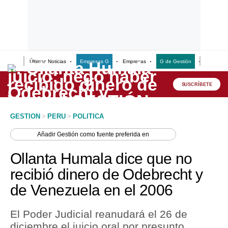
Últimas Noticias
Empresas G
Empresas
G de Gestión
Finanzas
Lo último
Peru Quiosco
SUSCRÍBETE
Portada
GESTION
>
PERU
>
POLITICA
Empresas
Añadir
Gestión
como fuente preferida en
Management & Empleo
Ollanta Humala dice que no
Economía
recibió dinero de Odebrecht y
de Venezuela en el 2006
Mercados
Perú
El Poder Judicial reanudará el 26 de
diciembre el juicio oral por presunto
Política