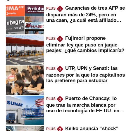
Ganancias de tres AFP se
PLUS
G
disparan más de 24%, pero en
una caen, ¿a cuál está afiliado
usted?
Fujimori propone
PLUS
G
eliminar ley que puso en jaque
peajes: ¿qué cambios implicaría?
UTP, UPN y Senati: las
PLUS
G
razones por la que los capitalinos
las prefieren para estudiar
Puerto de Chancay: lo
PLUS
G
que trae la marcha blanca por
uso de tecnología de EE.UU. en
mercancías
Keiko anuncia “shock”
PLUS
G