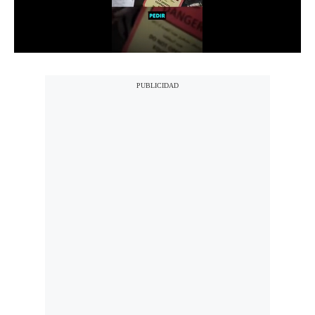
Notas Contratadas
Podcast
Gestión TV
Videos
Fotogalerías
gestion.pe
¿quiénes
Somos?
Términos
Y
Condiciones
Política
De
Privacidad