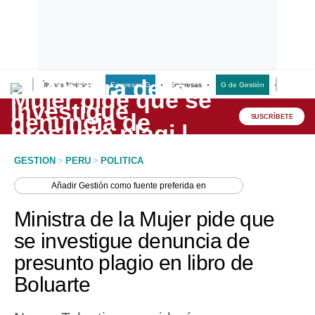
Últimas Noticias
Empresas G
Empresas
G de Gestión
Finanzas
Lo último
Peru Quiosco
SUSCRÍBETE
Portada
GESTION
>
PERU
>
POLITICA
Empresas
Añadir
Gestión
como fuente preferida en
Management & Empleo
Ministra de la Mujer pide que
Economía
se investigue denuncia de
presunto plagio en libro de
Mercados
Boluarte
Perú
Política