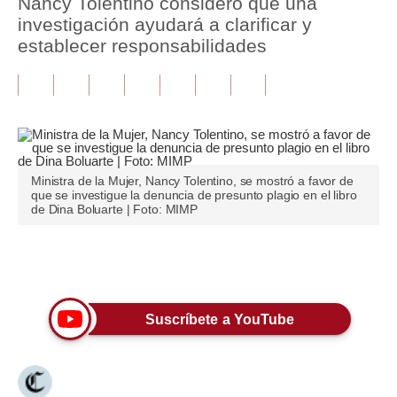
Nancy Tolentino consideró que una
investigación ayudará a clarificar y
Tu Dinero
establecer responsabilidades
Finanzas Personales
Inmobiliarias
Plus G
Opinión
Ministra de la Mujer, Nancy Tolentino, se mostró a favor de
que se investigue la denuncia de presunto plagio en el libro
de Dina Boluarte | Foto: MIMP
Editorial
Pregunta de hoy
Únete a nuestro canal
Blogs
Tendencias
Suscríbete a YouTube
Lujo
Viajes