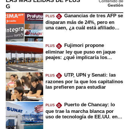
Contenido de
G
Gestión
Ganancias de tres AFP se
PLUS
G
disparan más de 24%, pero en
una caen, ¿a cuál está afiliado
usted?
Fujimori propone
PLUS
G
eliminar ley que puso en jaque
peajes: ¿qué implicaría los
usuarios?
UTP, UPN y Senati: las
PLUS
G
razones por la que los capitalinos
las prefieren para estudiar
Puerto de Chancay: lo
PLUS
G
que trae la marcha blanca por
uso de tecnología de EE.UU. en
mercancías