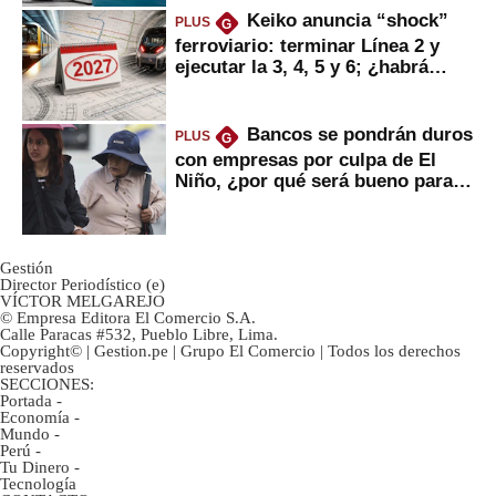
Keiko anuncia “shock”
PLUS
G
ferroviario: terminar Línea 2 y
ejecutar la 3, 4, 5 y 6; ¿habrá
avances?
Bancos se pondrán duros
PLUS
G
con empresas por culpa de El
Niño, ¿por qué será bueno para
ahorristas?
Gestión
Director Periodístico (e)
VÍCTOR MELGAREJO
© Empresa Editora El Comercio S.A.
Calle Paracas #532, Pueblo Libre, Lima.
Copyright© | Gestion.pe | Grupo El Comercio | Todos los derechos
reservados
SECCIONES:
Portada
-
Economía
-
Mundo
-
Perú
-
Tu Dinero
-
Tecnología