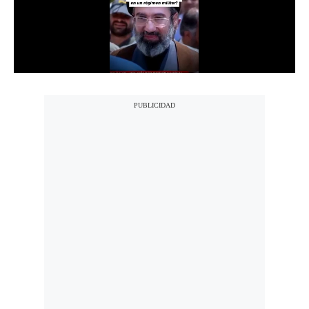
Notas Contratadas
Podcast
Gestión TV
Videos
Fotogalerías
gestion.pe
¿quiénes
Somos?
Términos
Y
Condiciones
Política
De
Privacidad