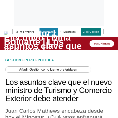
Últimas Noticias
Empresas G
Empresas
G de Gestión
Finanzas
Lo último
Peru Quiosco
SUSCRÍBETE
Portada
GESTION
>
PERU
>
POLITICA
Empresas
Añadir
Gestión
como fuente preferida en
Management & Empleo
Los asuntos clave que el nuevo
Economía
ministro de Turismo y Comercio
Exterior debe atender
Mercados
Perú
Juan Carlos Mathews encabeza desde
hoy el Mincetur. ¿Qué retos enfrentará
Política