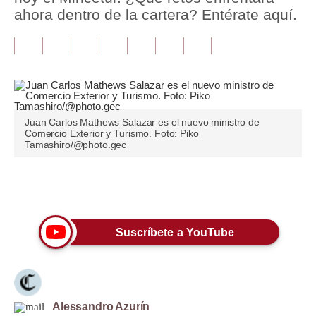
ahora dentro de la cartera? Entérate aquí.
Tu Dinero
Finanzas Personales
Inmobiliarias
Plus G
Juan Carlos Mathews Salazar es el nuevo ministro de
Comercio Exterior y Turismo. Foto: Piko
Opinión
Tamashiro/@photo.gec
Editorial
Únete a nuestro canal
Pregunta de hoy
Blogs
Suscríbete a YouTube
Tendencias
Lujo
Alessandro Azurín
Viajes