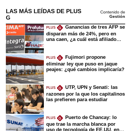
LAS MÁS LEÍDAS DE PLUS
Contenido de
G
Gestión
Ganancias de tres AFP se
PLUS
G
disparan más de 24%, pero en
una caen, ¿a cuál está afiliado
usted?
Fujimori propone
PLUS
G
eliminar ley que puso en jaque
peajes: ¿qué cambios implicaría?
UTP, UPN y Senati: las
PLUS
G
razones por la que los capitalinos
las prefieren para estudiar
Puerto de Chancay: lo
PLUS
G
que trae la marcha blanca por
uso de tecnología de EE.UU. en