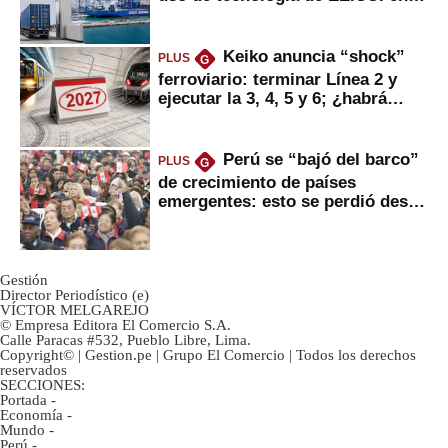
mercancías
Keiko anuncia “shock”
PLUS
G
ferroviario: terminar Línea 2 y
ejecutar la 3, 4, 5 y 6; ¿habrá
avances?
Perú se “bajó del barco”
PLUS
G
de crecimiento de países
emergentes: esto se perdió desde
2022
Gestión
Director Periodístico (e)
VÍCTOR MELGAREJO
© Empresa Editora El Comercio S.A.
Calle Paracas #532, Pueblo Libre, Lima.
Copyright© | Gestion.pe | Grupo El Comercio | Todos los derechos
reservados
SECCIONES:
Portada
-
Economía
-
Mundo
-
Perú
-