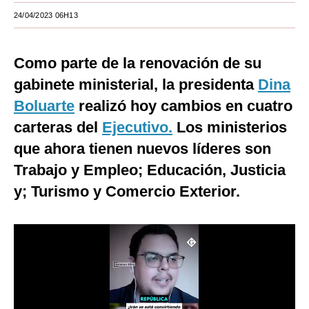
24/04/2023 06H13
Moda
Estilos
Como parte de la renovación de su
Mundo
gabinete ministerial, la presidenta
Dina
Boluarte
EEUU
realizó hoy cambios en cuatro
carteras del
Ejecutivo.
Los ministerios
México
que ahora tienen nuevos líderes son
España
Trabajo y Empleo; Educación, Justicia
Internacional
y; Turismo y Comercio Exterior.
Tecnología
Club del Suscriptor
Mix
G de Gestión