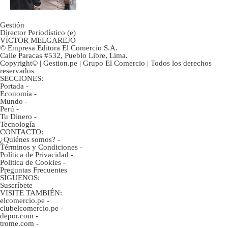
Gestión
Director Periodístico (e)
VÍCTOR MELGAREJO
© Empresa Editora El Comercio S.A.
Calle Paracas #532, Pueblo Libre, Lima.
Copyright© | Gestion.pe | Grupo El Comercio | Todos los derechos
reservados
SECCIONES:
Portada
-
Economía
-
Mundo
-
Perú
-
Tu Dinero
-
Tecnología
CONTACTO:
¿Quiénes somos?
-
Términos y Condiciones
-
Política de Privacidad
-
Politica de Cookies
-
Preguntas Frecuentes
SÍGUENOS:
Suscríbete
VISITE TAMBIÉN:
elcomercio.pe
-
clubelcomercio.pe
-
depor.com
-
trome.com
-