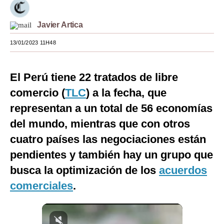
Moda
Javier Artica
Estilos
13/01/2023 11H48
Mundo
EEUU
El Perú tiene 22 tratados de libre
comercio (
TLC
) a la fecha, que
México
representan a un total de 56 economías
España
del mundo, mientras que con otros
Internacional
cuatro países las negociaciones están
pendientes y también hay un grupo que
Tecnología
busca la optimización de los
acuerdos
Club del Suscriptor
comerciales
.
Mix
G de Gestión