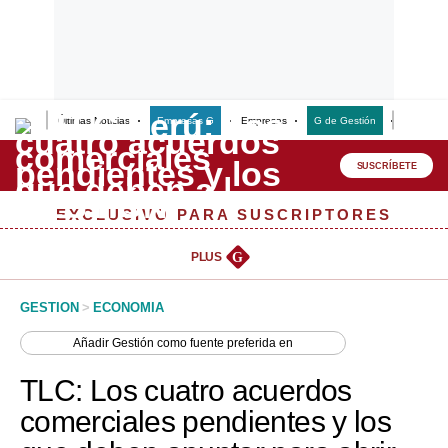
Últimas Noticias
Empresas G
Empresas
G de Gestión
Finanzas
Lo último
Peru Quiosco
SUSCRÍBETE
Portada
EXCLUSIVO PARA SUSCRIPTORES
Empresas
PLUS
G
Management & Empleo
GESTION
>
ECONOMIA
Economía
Añadir
Gestión
como fuente preferida en
Mercados
TLC: Los cuatro acuerdos
Perú
comerciales pendientes y los
Política