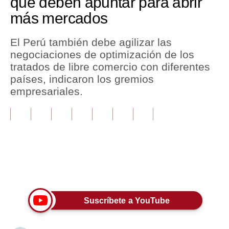
que deben apuntar para abrir
más mercados
Tu Dinero
Finanzas Personales
El Perú también debe agilizar las
negociaciones de optimización de los
Inmobiliarias
tratados de libre comercio con diferentes
países, indicaron los gremios
Plus G
empresariales.
Opinión
Editorial
Pregunta de hoy
Blogs
Únete a nuestro canal
Tendencias
Suscríbete a YouTube
Lujo
Viajes