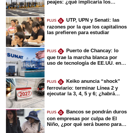
peajes: ¿qué implicaría los
usuarios?
UTP, UPN y Senati: las
PLUS
G
razones por la que los capitalinos
las prefieren para estudiar
Puerto de Chancay: lo
PLUS
G
que trae la marcha blanca por
uso de tecnología de EE.UU. en
mercancías
Keiko anuncia “shock”
PLUS
G
ferroviario: terminar Línea 2 y
ejecutar la 3, 4, 5 y 6; ¿habrá
avances?
Bancos se pondrán duros
PLUS
G
con empresas por culpa de El
Niño, ¿por qué será bueno para
ahorristas?