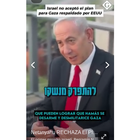
Notas Contratadas
Podcast
Gestión TV
Videos
Fotogalerías
gestion.pe
¿quiénes
Somos?
Términos
Y
Condiciones
Política
El FRACASO Militar Más Caro De Medio Oriente | #radar24
Netanyahu RECHAZA El Plan De Trump Para Gaza | Gestión Mundo
De
Privacidad
El internacionalista Roberto Heimovits señaló que Arabia Saudita posee armamento avanzado comprado por decenas de miles de millones de dólares. Sin embargo, recuerda que combatió durante siete años contra los hutíes sin conseguir derrotarlos, pese a la enorme diferencia de poder militar. #ArabiaSaudita #Hutíes #RobertoHeimovits #Geopolítica #Guerra #NoticiasInternacionales #Shorts 👉 Suscríbete y activa la campana para no perderte nuestro análisis diario. 🌎 Síguenos en nuestras redes sociales: 📌 Web oficial: https://gestion.pe/mundo/ 📌 LinkedIn: http://bit.ly/3HYIET0 📌 X (Twitter): http://bit.ly/4noZtX9 📌 TikTok: http://bit.ly/4evB6TO
El primer ministro israelí, Benjamín Netanyahu, aclaró que Israel NO ha aceptado la propuesta respaldada por Estados Unidos sobre el futuro y la desmilitarización de Gaza. ¿Se rompe la alianza estratégica entre Washington y Tel Aviv? #Netanyahu #Israel #Trump #Gaza #EstadosUnidos #Geopolitica #NoticiasInternacionales #Shorts 👉 Suscríbete y activa la campana para no perderte nuestro análisis diario. 🌎 Síguenos en nuestras redes sociales: 📌 Web oficial: https://gestion.pe/mundo/ 📌 LinkedIn: http://bit.ly/3HYIET0 📌 X (Twitter): http://bit.ly/4noZtX9 📌 TikTok: http://bit.ly/4evB6TO