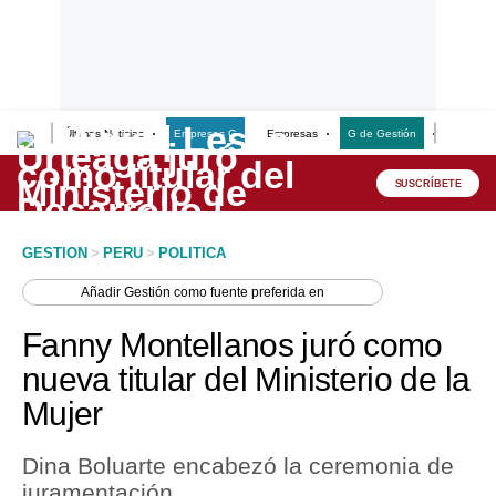
Últimas Noticias
Empresas G
Empresas
G de Gestión
Finanzas
Lo último
Peru Quiosco
SUSCRÍBETE
Portada
GESTION
>
PERU
>
POLITICA
Empresas
Añadir
Gestión
como fuente preferida en
Management & Empleo
Fanny Montellanos juró como
Economía
nueva titular del Ministerio de la
Mujer
Mercados
Perú
Dina Boluarte encabezó la ceremonia de
juramentación.
Política