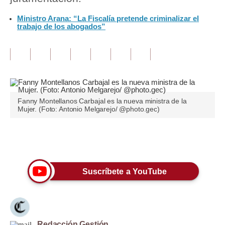
Ministro Arana: “La Fiscalía pretende criminalizar el
Tu Dinero
trabajo de los abogados”
Finanzas Personales
Inmobiliarias
Plus G
Opinión
Fanny Montellanos Carbajal es la nueva ministra de la
Mujer. (Foto: Antonio Melgarejo/ @photo.gec)
Editorial
Pregunta de hoy
Únete a nuestro canal
Blogs
Suscríbete a YouTube
Tendencias
Lujo
Viajes
Redacción Gestión