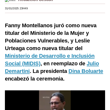
Moda
31/01/2025 23H49
Estilos
Fanny Montellanos juró como nueva
Mundo
titular del Ministerio de la Mujer y
EEUU
Poblaciones Vulnerables, y Leslie
México
Urteaga como nueva titular del
Ministerio de Desarrollo e Inclusión
España
Social (MIDIS)
, en reemplazo de
Julio
Internacional
Demartini
. La presidenta
Dina Boluarte
Tecnología
encabezó la ceremonia.
Club del Suscriptor
Mix
G de Gestión