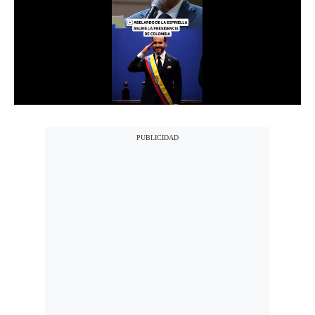
Notas Contratadas
Podcast
Gestión TV
Videos
Fotogalerías
gestion.pe
¿quiénes
Somos?
Términos
Y
Condiciones
Política
De
Privacidad