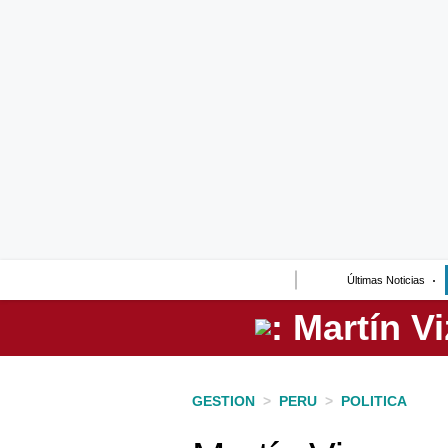
Lo último
Peru Quiosco
Portada
Empresas
Management & Empleo
Economía
Últimas Noticias
Mercados
Perú
Política
GESTION
>
PERU
>
POLITICA
Tu Dinero