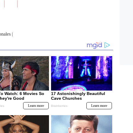
onales
|