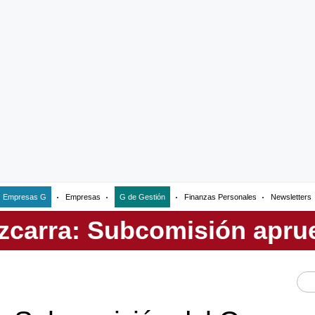
Empresas G
Empresas
G de Gestión
Finanzas Personales
Newsletters