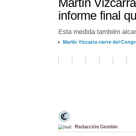
Martín Vizcarr
Finanzas Personales
informe final q
Inmobiliarias
Esta medida también alcan
Plus G
Martín Vizcarra cierre del Cong
Opinión
Editorial
Pregunta de hoy
Blogs
Tendencias
Únete a nuestro canal
Lujo
Viajes
Redacción Gestión
Moda