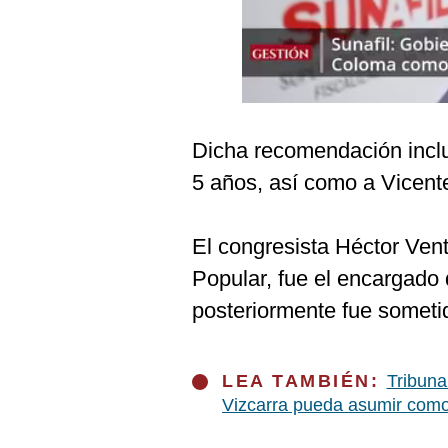
Podcast
Gestión TV
Videos
Fotogalerías
Dicha recomendación inclu
5 años, así como a Vicente
gestion.pe
El congresista Héctor Ven
¿quiénes
Somos?
Popular, fue el encargado d
Términos
posteriormente fue sometid
Y
Condiciones
Política
LEA TAMBIÉN:
Tribuna
De
Privacidad
Vizcarra pueda asumir como
Politica