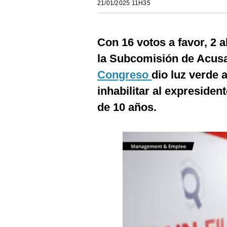
21/01/2025 11H35
Estilos
Mundo
Con 16 votos a favor, 2 
EEUU
la Subcomisión de Acusa
México
Congreso
dio luz verde 
inhabilitar al expresiden
España
de 10 años.
Internacional
Tecnología
Club del Suscriptor
Mix
G de Gestión
Notas Contratadas